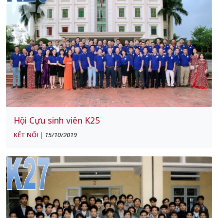
Hội Cựu sinh viên K25
KẾT NỐI
15/10/2019
|