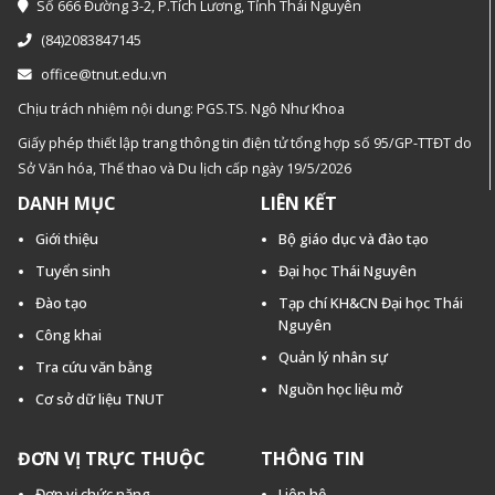
Số 666 Đường 3-2, P.Tích Lương, Tỉnh Thái Nguyên
(84)2083847145
office@tnut.edu.vn
Chịu trách nhiệm nội dung: PGS.TS. Ngô Như Khoa
Giấy phép thiết lập trang thông tin điện tử tổng hợp số 95/GP-TTĐT do
Sở Văn hóa, Thế thao và Du lịch cấp ngày 19/5/2026
DANH MỤC
LIÊN KẾT
Giới thiệu
Bộ giáo dục và đào tạo
Tuyển sinh
Đại học Thái Nguyên
Đào tạo
Tạp chí KH&CN Đại học Thái
Nguyên
Công khai
Quản lý nhân sự
Tra cứu văn bằng
Nguồn học liệu mở
Cơ sở dữ liệu TNUT
ĐƠN VỊ TRỰC THUỘC
THÔNG TIN
Đơn vị chức năng
Liên hệ