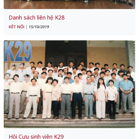
Danh sách liên hệ K28
KẾT NỐI
15/10/2019
|
Hội Cựu sinh viên K29