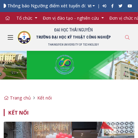
g báo Ngưỡng điểm xét tuyển đối với từng ngành đào tạo Đại học
VI
Tổ chức
Đơn vị đào tạo - nghiên cứu
Đơn vị chức 
ĐẠI HỌC THÁI NGUYÊN
TRƯỜNG ĐẠI HỌC KỸ THUẬT CÔNG NGHIỆP
THAINGUYEN UNIVERSITY OF TECHNOLOGY
Previous
Ne
Trang chủ
Kết nối
KẾT NỐI