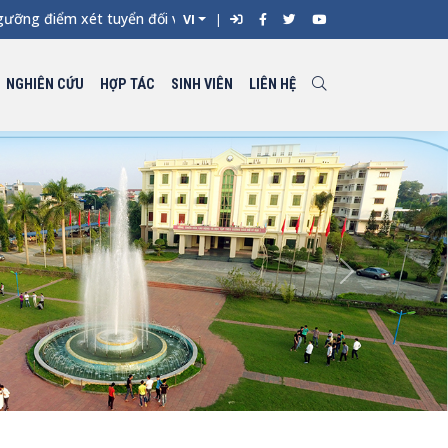
 điểm xét tuyển đối với từng ngành đào tạo Đại học chính quy và
VI
NGHIÊN CỨU
HỢP TÁC
SINH VIÊN
LIÊN HỆ
Next