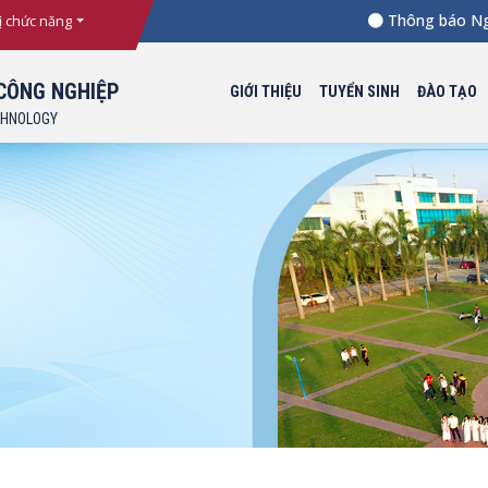
Thông báo Ngưỡng
ị chức năng
CÔNG NGHIỆP
GIỚI THIỆU
TUYỂN SINH
ĐÀO TẠO
CHNOLOGY