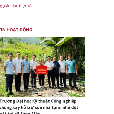
g giáo dục thực tế
TIN HOẠT ĐỘNG
Trường Đại học Kỹ thuật Công nghiệp
chung tay hỗ trợ xóa nhà tạm, nhà dột
nát tại xã Sảng Mộc