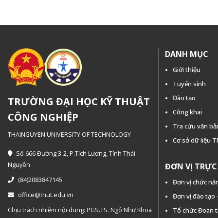
DANH MỤC
Giới thiệu
Tuyển sinh
Đào tạo
TRƯỜNG ĐẠI HỌC KỸ THUẬT
Công khai
CÔNG NGHIỆP
Tra cứu văn b
THAINGUYEN UNIVERSITY OF TECHNOLOGY
Cơ sở dữ liệu 
Số 666 Đường 3-2, P.Tích Lương, Tỉnh Thái
Nguyên
ĐƠN VỊ TRỰ
(84)2083847145
Đơn vị chức nă
office@tnut.edu.vn
Đơn vị đào tạo
Chịu trách nhiệm nội dung: PGS.TS. Ngô Như Khoa
Tổ chức Đoàn 