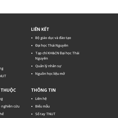
LIÊN KẾT
Bộ giáo dục và đào tạo
Đại học Thái Nguyên
Tạp chí KH&CN Đại học Thái
Nguyên
Quản lý nhân sự
ằng
Nguồn học liệu mở
TNUT
C THUỘC
THÔNG TIN
ng
Liên hệ
 - nghiên cứu
Biểu mẫu
thể
Sổ tay TNUT