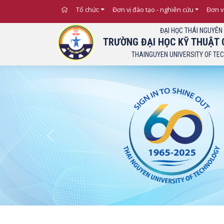
Tổ chức
Đơn vị đào tạo - nghiên cứu
Đơn v
ĐẠI HỌC THÁI NGUYÊN
TRƯỜNG ĐẠI HỌC KỸ THUẬT 
THAINGUYEN UNIVERSITY OF TE
Previous