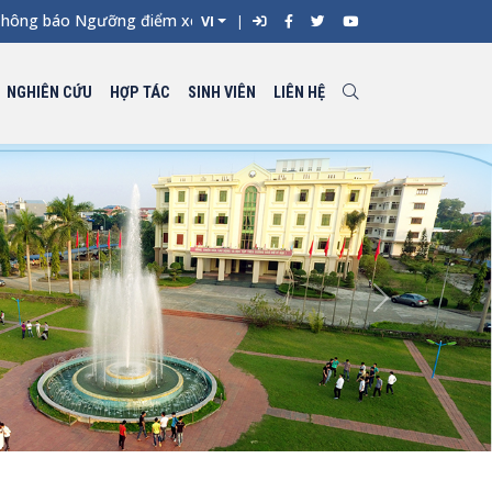
 báo Ngưỡng điểm xét tuyển đối với từng ngành đào tạo Đại học 
VI
NGHIÊN CỨU
HỢP TÁC
SINH VIÊN
LIÊN HỆ
Next