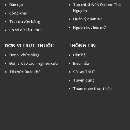
Đào tạo
Tạp chí KH&CN Đại học Thái
Nguyên
Công khai
Quản lý nhân sự
Tra cứu văn bằng
Nguồn học liệu mở
Cơ sở dữ liệu TNUT
ĐƠN VỊ TRỰC THUỘC
THÔNG TIN
Đơn vị chức năng
Liên hệ
Đơn vị đào tạo - nghiên cứu
Biểu mẫu
Tổ chức Đoàn thể
Sổ tay TNUT
Tuyển dụng
Tham quan thực tế ảo