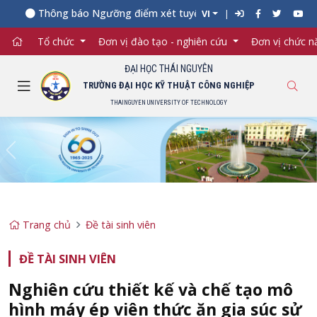
Thông báo Ngưỡng điểm xét tuyển đối với từng ngành đào t
VI
Tổ chức
Đơn vị đào tạo - nghiên cứu
Đơn vị chức 
ĐẠI HỌC THÁI NGUYÊN
TRƯỜNG ĐẠI HỌC KỸ THUẬT CÔNG NGHIỆP
THAINGUYEN UNIVERSITY OF TECHNOLOGY
Previous
Ne
Trang chủ
Đề tài sinh viên
ĐỀ TÀI SINH VIÊN
Nghiên cứu thiết kế và chế tạo mô
hình máy ép viên thức ăn gia súc sử