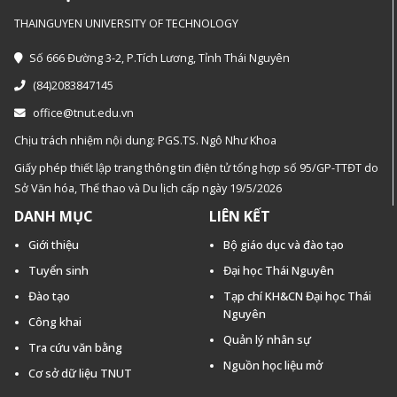
THAINGUYEN UNIVERSITY OF TECHNOLOGY
Số 666 Đường 3-2, P.Tích Lương, Tỉnh Thái Nguyên
(84)2083847145
office@tnut.edu.vn
Chịu trách nhiệm nội dung: PGS.TS. Ngô Như Khoa
Giấy phép thiết lập trang thông tin điện tử tổng hợp số 95/GP-TTĐT do
Sở Văn hóa, Thế thao và Du lịch cấp ngày 19/5/2026
DANH MỤC
LIÊN KẾT
Giới thiệu
Bộ giáo dục và đào tạo
Tuyển sinh
Đại học Thái Nguyên
Đào tạo
Tạp chí KH&CN Đại học Thái
Nguyên
Công khai
Quản lý nhân sự
Tra cứu văn bằng
Nguồn học liệu mở
Cơ sở dữ liệu TNUT