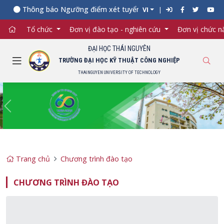
Thông báo Ngưỡng điểm xét tuyển đối với từng ngành đào tạo Đ
VI
Tổ chức
Đơn vị đào tạo - nghiên cứu
Đơn vị chức 
ĐẠI HỌC THÁI NGUYÊN
TRƯỜNG ĐẠI HỌC KỸ THUẬT CÔNG NGHIỆP
THAINGUYEN UNIVERSITY OF TECHNOLOGY
Previous
Ne
Trang chủ
Chương trình đào tạo
CHƯƠNG TRÌNH ĐÀO TẠO