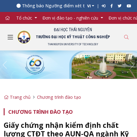
Thông báo Ngưỡng điểm xét tuyển đối với từng ngành đào
VI
Tổ chức
Đơn vị đào tạo - nghiên cứu
Đơn vị chức 
ĐẠI HỌC THÁI NGUYÊN
TRƯỜNG ĐẠI HỌC KỸ THUẬT CÔNG NGHIỆP
THAINGUYEN UNIVERSITY OF TECHNOLOGY
Previous
Ne
Trang chủ
Chương trình đào tạo
CHƯƠNG TRÌNH ĐÀO TẠO
Giấy chứng nhận kiểm định chất
lượng CTĐT theo AUN-QA ngành Kỹ