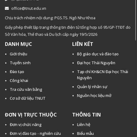
office@tnut.edu.vn
Chịu trách nhiệm nội dung: PGS.TS. Ngô Như Khoa
Giấy phép thiết lập trang thông tin điện tử tổng hợp số 95/GP-TTĐT do
Sở Văn hóa, Thế thao và Du lịch cấp ngày 19/5/2026
DANH MỤC
LIÊN KẾT
Giới thiệu
Bộ giáo dục và đào tạo
Tuyển sinh
Đại học Thái Nguyên
Đào tạo
Tạp chí KH&CN Đại học Thái
Nguyên
Công khai
Quản lý nhân sự
Tra cứu văn bằng
Nguồn học liệu mở
Cơ sở dữ liệu TNUT
ĐƠN VỊ TRỰC THUỘC
THÔNG TIN
Đơn vị chức năng
Liên hệ
Đơn vị đào tạo - nghiên cứu
Biểu mẫu