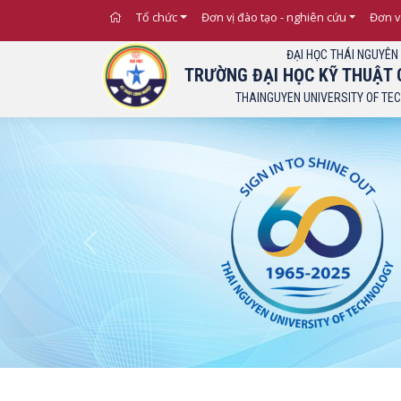
Tổ chức
Đơn vị đào tạo - nghiên cứu
Đơn v
ĐẠI HỌC THÁI NGUYÊN
TRƯỜNG ĐẠI HỌC KỸ THUẬT 
THAINGUYEN UNIVERSITY OF TE
Previous