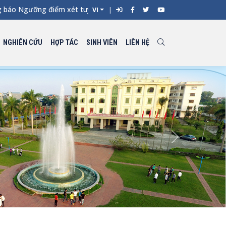
 Ngưỡng điểm xét tuyển đối với từng ngành đào tạo Đại học chín
VI
NGHIÊN CỨU
HỢP TÁC
SINH VIÊN
LIÊN HỆ
Next