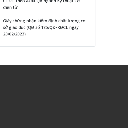
CTĐT theo AUN-QA ngành Kỹ thuật Cơ
điện tử
Giấy chứng nhận kiểm định chất lượng cơ
sở giáo dục (QĐ số 185/QĐ-KĐCL ngày
28/02/2023)