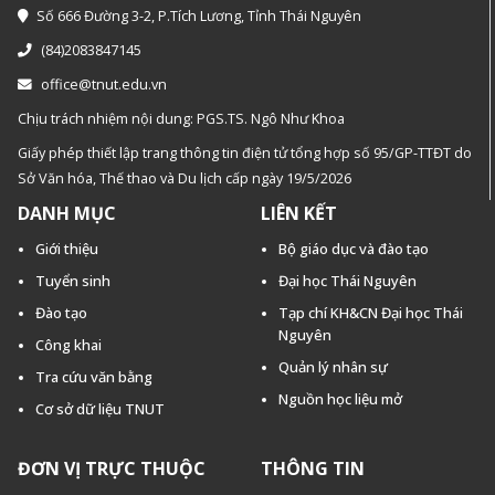
Số 666 Đường 3-2, P.Tích Lương, Tỉnh Thái Nguyên
(84)2083847145
office@tnut.edu.vn
Chịu trách nhiệm nội dung: PGS.TS. Ngô Như Khoa
Giấy phép thiết lập trang thông tin điện tử tổng hợp số 95/GP-TTĐT do
Sở Văn hóa, Thế thao và Du lịch cấp ngày 19/5/2026
DANH MỤC
LIÊN KẾT
Giới thiệu
Bộ giáo dục và đào tạo
Tuyển sinh
Đại học Thái Nguyên
Đào tạo
Tạp chí KH&CN Đại học Thái
Nguyên
Công khai
Quản lý nhân sự
Tra cứu văn bằng
Nguồn học liệu mở
Cơ sở dữ liệu TNUT
ĐƠN VỊ TRỰC THUỘC
THÔNG TIN