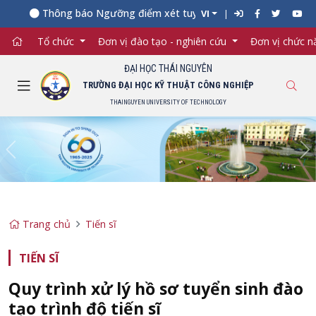
Thông báo Ngưỡng điểm xét tuyển đối với từng ngành đào 
VI
Tổ chức
Đơn vị đào tạo - nghiên cứu
Đơn vị chức 
ĐẠI HỌC THÁI NGUYÊN
TRƯỜNG ĐẠI HỌC KỸ THUẬT CÔNG NGHIỆP
THAINGUYEN UNIVERSITY OF TECHNOLOGY
Previous
Ne
Trang chủ
Tiến sĩ
TIẾN SĨ
Quy trình xử lý hồ sơ tuyển sinh đào
tạo trình độ tiến sĩ