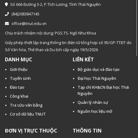
Số 666 Đường 3-2, P.Tích Lương, Tỉnh Thái Nguyên
(84)2083847145
office@tnut.edu.vn
Chịu trách nhiệm nội dung: PGS.TS. Ngô Như Khoa
Giấy phép thiết lập trang thông tin điện tử tổng hợp số 95/GP-TTĐT do
Sở Văn hóa, Thế thao và Du lịch cấp ngày 19/5/2026
DANH MỤC
LIÊN KẾT
Giới thiệu
Bộ giáo dục và đào tạo
Tuyển sinh
Đại học Thái Nguyên
Đào tạo
Tạp chí KH&CN Đại học Thái
Nguyên
Công khai
Quản lý nhân sự
Tra cứu văn bằng
Nguồn học liệu mở
Cơ sở dữ liệu TNUT
ĐƠN VỊ TRỰC THUỘC
THÔNG TIN