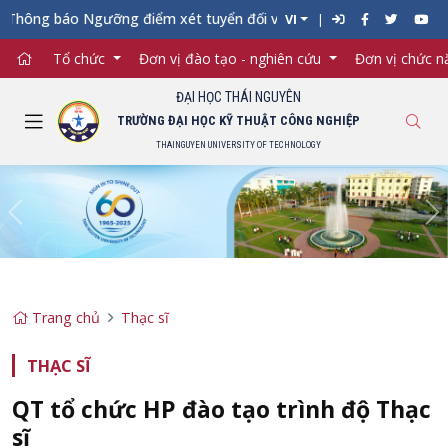
hông báo Ngưỡng điểm xét tuyển đối với từng ngành đào tạo Đại 
VI
Tổ chức
Đơn vị đào tạo - nghiên cứu
Đơn vị chức 
ĐẠI HỌC THÁI NGUYÊN
TRƯỜNG ĐẠI HỌC KỸ THUẬT CÔNG NGHIỆP
THAINGUYEN UNIVERSITY OF TECHNOLOGY
Previous
Ne
Trang chủ
Thạc sĩ
THẠC SĨ
QT tổ chức HP đào tạo trình độ Thạc
sĩ