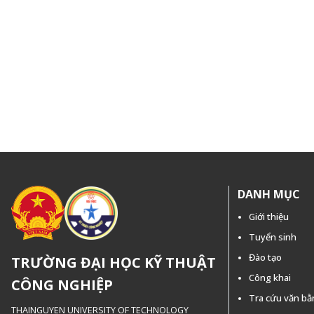
DANH MỤC
Giới thiệu
Tuyển sinh
Đào tạo
TRƯỜNG ĐẠI HỌC KỸ THUẬT
Công khai
CÔNG NGHIỆP
Tra cứu văn b
THAINGUYEN UNIVERSITY OF TECHNOLOGY