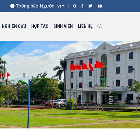
Thông báo Ngưỡng điểm xét tuyển đối với từng ngành đào tạ
VI
NGHIÊN CỨU
HỢP TÁC
SINH VIÊN
LIÊN HỆ