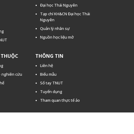
Đại học Thái Nguyên
Tạp chí KH&CN Đại học Thái
Nguyên
Quản lý nhân sự
ằng
Nguồn học liệu mở
TNUT
C THUỘC
THÔNG TIN
ng
Liên hệ
 - nghiên cứu
Biểu mẫu
thể
Sổ tay TNUT
Tuyển dụng
Tham quan thực tế ảo
2022 Trường Đại học Kỹ thuật Công Nghiệp