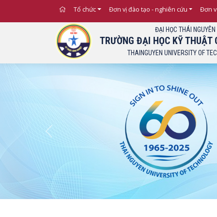
Tổ chức
Đơn vị đào tạo - nghiên cứu
Đơn v
ĐẠI HỌC THÁI NGUYÊN
TRƯỜNG ĐẠI HỌC KỸ THUẬT 
THAINGUYEN UNIVERSITY OF TE
Previous