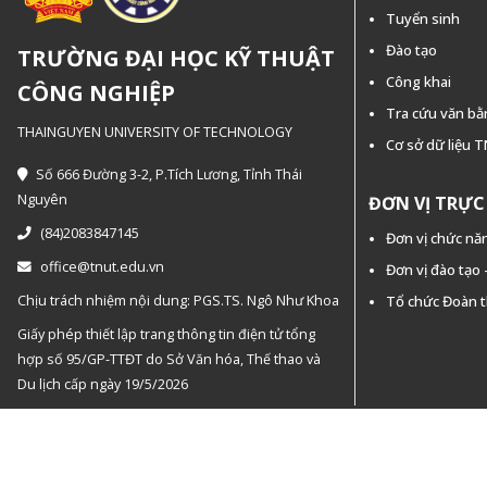
Tuyển sinh
Đào tạo
TRƯỜNG ĐẠI HỌC KỸ THUẬT
Công khai
CÔNG NGHIỆP
Tra cứu văn b
THAINGUYEN UNIVERSITY OF TECHNOLOGY
Cơ sở dữ liệu 
Số 666 Đường 3-2, P.Tích Lương, Tỉnh Thái
Nguyên
ĐƠN VỊ TRỰ
(84)2083847145
Đơn vị chức nă
office@tnut.edu.vn
Đơn vị đào tạo
Chịu trách nhiệm nội dung: PGS.TS. Ngô Như Khoa
Tổ chức Đoàn 
Giấy phép thiết lập trang thông tin điện tử tổng
hợp số 95/GP-TTĐT do Sở Văn hóa, Thế thao và
Du lịch cấp ngày 19/5/2026
Copyright © 