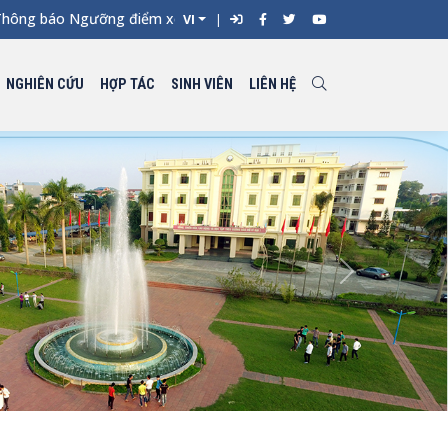
 báo Ngưỡng điểm xét tuyển đối với từng ngành đào tạo Đại học 
VI
NGHIÊN CỨU
HỢP TÁC
SINH VIÊN
LIÊN HỆ
Next