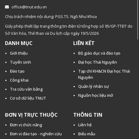
office@tnut.edu.vn
Chịu trách nhiệm nội dung: PGS.TS. Ngô Như Khoa
Giấy phép thiết lập trang thông tin điện tử tổng hợp số 95/GP-TTĐT do
Sở Văn hóa, Thế thao và Du lịch cấp ngày 19/5/2026
DANH MỤC
LIÊN KẾT
Giới thiệu
Bộ giáo dục và đào tạo
Tuyển sinh
Đại học Thái Nguyên
Đào tạo
Tạp chí KH&CN Đại học Thái
Nguyên
Công khai
Quản lý nhân sự
Tra cứu văn bằng
Nguồn học liệu mở
Cơ sở dữ liệu TNUT
ĐƠN VỊ TRỰC THUỘC
THÔNG TIN
Đơn vị chức năng
Liên hệ
Đơn vị đào tạo - nghiên cứu
Biểu mẫu