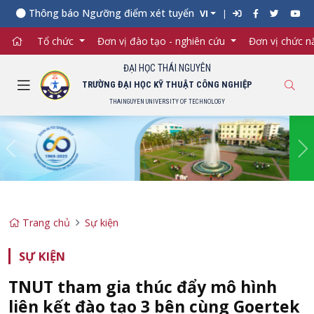
Thông báo Ngưỡng điểm xét tuyển đối với từng ngành đào tạo Đạ
VI
Tổ chức
Đơn vị đào tạo - nghiên cứu
Đơn vị chức 
ĐẠI HỌC THÁI NGUYÊN
TRƯỜNG ĐẠI HỌC KỸ THUẬT CÔNG NGHIỆP
THAINGUYEN UNIVERSITY OF TECHNOLOGY
Previous
Ne
Trang chủ
Sự kiện
SỰ KIỆN
TNUT tham gia thúc đẩy mô hình
liên kết đào tạo 3 bên cùng Goertek