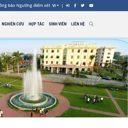
áo Ngưỡng điểm xét tuyển đối với từng ngành đào tạo Đại học ch
VI
NGHIÊN CỨU
HỢP TÁC
SINH VIÊN
LIÊN HỆ
Next