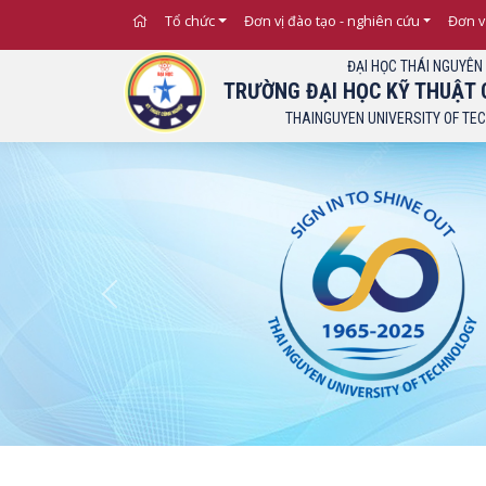
Tổ chức
Đơn vị đào tạo - nghiên cứu
Đơn v
ĐẠI HỌC THÁI NGUYÊN
TRƯỜNG ĐẠI HỌC KỸ THUẬT 
THAINGUYEN UNIVERSITY OF TE
Previous