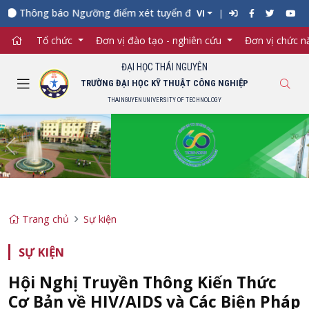
Thông báo Ngưỡng điểm xét tuyển đối với từng ngành đào tạo Đại 
VI
Tổ chức
Đơn vị đào tạo - nghiên cứu
Đơn vị chức 
ĐẠI HỌC THÁI NGUYÊN
TRƯỜNG ĐẠI HỌC KỸ THUẬT CÔNG NGHIỆP
THAINGUYEN UNIVERSITY OF TECHNOLOGY
Previous
Ne
Trang chủ
Sự kiện
SỰ KIỆN
Hội Nghị Truyền Thông Kiến Thức
Cơ Bản về HIV/AIDS và Các Biện Pháp