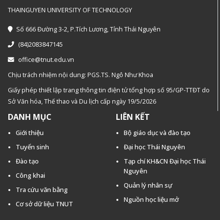
THAINGUYEN UNIVERSITY OF TECHNOLOGY
Số 666 Đường 3-2, P.Tích Lương, Tỉnh Thái Nguyên
(84)2083847145
office@tnut.edu.vn
Chịu trách nhiệm nội dung: PGS.TS. Ngô Như Khoa
Giấy phép thiết lập trang thông tin điện tử tổng hợp số 95/GP-TTĐT do
Sở Văn hóa, Thế thao và Du lịch cấp ngày 19/5/2026
DANH MỤC
LIÊN KẾT
Giới thiệu
Bộ giáo dục và đào tạo
Tuyển sinh
Đại học Thái Nguyên
Đào tạo
Tạp chí KH&CN Đại học Thái
Nguyên
Công khai
Quản lý nhân sự
Tra cứu văn bằng
Nguồn học liệu mở
Cơ sở dữ liệu TNUT