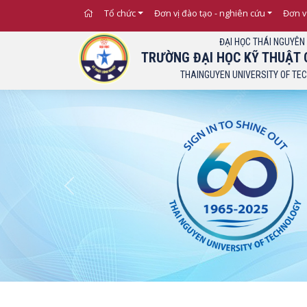
Tổ chức
Đơn vị đào tạo - nghiên cứu
Đơn v
ĐẠI HỌC THÁI NGUYÊN
TRƯỜNG ĐẠI HỌC KỸ THUẬT 
THAINGUYEN UNIVERSITY OF TE
Previous