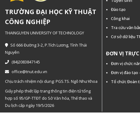
Tuyển sinh
Đào tạo
TRƯỜNG ĐẠI HỌC KỸ THUẬT
Công khai
CÔNG NGHIỆP
Tra cứu văn b
THAINGUYEN UNIVERSITY OF TECHNOLOGY
Cơ sở dữ liệu 
Số 666 Đường 3-2, P.Tích Lương, Tỉnh Thái
Nguyên
ĐƠN VỊ TRỰ
(84)2083847145
Đơn vị chức nă
office@tnut.edu.vn
Đơn vị đào tạo
Chịu trách nhiệm nội dung: PGS.TS. Ngô Như Khoa
Tổ chức Đoàn 
Giấy phép thiết lập trang thông tin điện tử tổng
hợp số 95/GP-TTĐT do Sở Văn hóa, Thế thao và
Du lịch cấp ngày 19/5/2026
Copyright © 