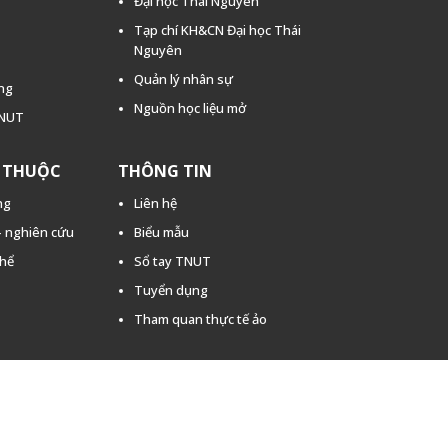
Đại học Thái Nguyên
Tạp chí KH&CN Đại học Thái
Nguyên
Quản lý nhân sự
ằng
Nguồn học liệu mở
TNUT
C THUỘC
THÔNG TIN
ng
Liên hệ
 - nghiên cứu
Biểu mẫu
thể
Sổ tay TNUT
Tuyển dụng
Tham quan thực tế ảo
2022 Trường Đại học Kỹ thuật Công Nghiệp