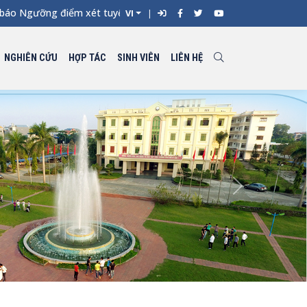
gưỡng điểm xét tuyển đối với từng ngành đào tạo Đại học chính 
VI
NGHIÊN CỨU
HỢP TÁC
SINH VIÊN
LIÊN HỆ
Next