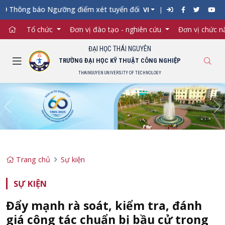
hông báo Ngưỡng điểm xét tuyển đối với từng ngành đào tạo Đại 
VI
Tổ chức
Đơn vị đào tạo - nghiên cứu
Đơn vị chức 
ĐẠI HỌC THÁI NGUYÊN
TRƯỜNG ĐẠI HỌC KỸ THUẬT CÔNG NGHIỆP
THAINGUYEN UNIVERSITY OF TECHNOLOGY
Previous
Ne
Trang chủ
Sự kiện
SỰ KIỆN
Đẩy mạnh rà soát, kiểm tra, đánh
giá công tác chuẩn bị bầu cử trong