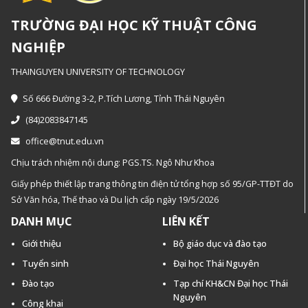
TRƯỜNG ĐẠI HỌC KỸ THUẬT CÔNG
NGHIỆP
THAINGUYEN UNIVERSITY OF TECHNOLOGY
Số 666 Đường 3-2, P.Tích Lương, Tỉnh Thái Nguyên
(84)2083847145
office@tnut.edu.vn
Chịu trách nhiệm nội dung: PGS.TS. Ngô Như Khoa
Giấy phép thiết lập trang thông tin điện tử tổng hợp số 95/GP-TTĐT do
Sở Văn hóa, Thế thao và Du lịch cấp ngày 19/5/2026
DANH MỤC
LIÊN KẾT
Giới thiệu
Bộ giáo dục và đào tạo
Tuyển sinh
Đại học Thái Nguyên
Đào tạo
Tạp chí KH&CN Đại học Thái
Nguyên
Công khai