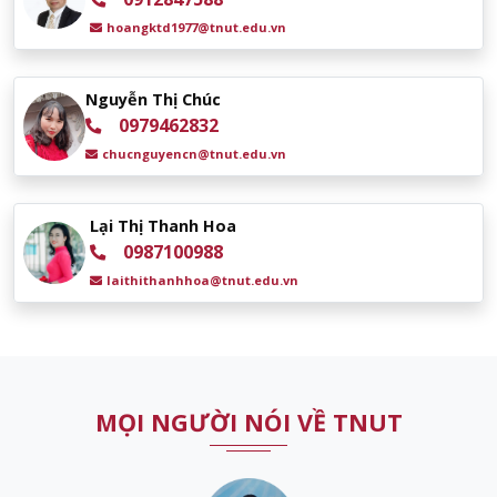
hoangktd1977@tnut.edu.vn
Nguyễn Thị Chúc
0979462832
chucnguyencn@tnut.edu.vn
Lại Thị Thanh Hoa
0987100988
laithithanhhoa@tnut.edu.vn
MỌI NGƯỜI NÓI VỀ TNUT