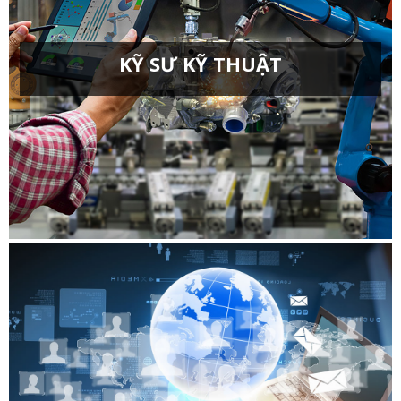
KỸ SƯ KỸ THUẬT
Kỹ thuật cơ khí chương trình tiên tiến
Kỹ thuật điện chương trình tiên tiến
Kỹ thuật Cơ điện tử
Kỹ thuật cơ khí
Kỹ thuật Cơ khí động lực
Kỹ thuật điện
Kỹ thuật điện tử viễn thông
Kỹ thuật điều khiển và tự động hóa
Kỹ thuật máy tính
Kỹ thuật môi trường
Kỹ thuật vật liệu
Kỹ thuật xây dựng
Kỹ thuật Robot
Kỹ thuật điện, điện tử