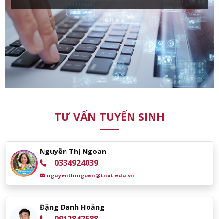
Kinh tế công nghiệp
Ngôn ngữ Anh
Quản lý công nghiệp
TƯ VẤN TUYỂN SINH
Nguyễn Thị Ngoan
0334924039
nguyenthingoan@tnut.edu.vn
Đặng Danh Hoằng
0912847588