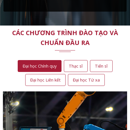
CÁC CHƯƠNG TRÌNH ĐÀO TẠO VÀ
CHUẨN ĐẦU RA
Đại học Chính quy
Thạc sĩ
Tiến sĩ
Đại học Liên kết
Đại học Từ xa