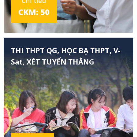
Chỉ tiêu
CKM: 50
THI THPT QG, HỌC BẠ THPT, V-
Sat, XÉT TUYỂN THẲNG