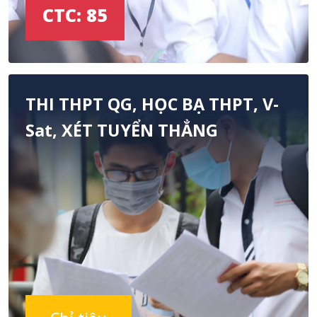
CTC: 85
THI THPT QG, HỌC BẠ THPT, V-
Sat, XÉT TUYỂN THẲNG