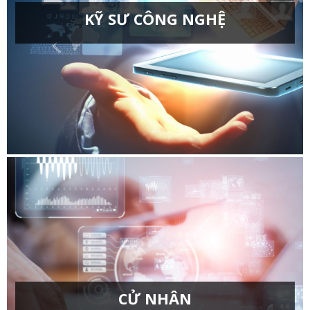
KỸ SƯ CÔNG NGHỆ
Công nghệ chế tạo máy
Công nghệ kỹ thuật cơ khí
Công nghệ kỹ thuật điện điện tử
Công nghệ kỹ thuật điều khiển và tự động hóa
Công nghệ kỹ thuật ô tô
Chuyên ngành: Công nghệ điện tử, bán dẫn và vi
mạch
CỬ NHÂN