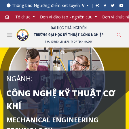
ông báo Ngưỡng điểm xét tuyển đối với từng ngành đào tạo Đại h
VI
Tổ chức
Đơn vị đào tạo - nghiên cứu
Đơn vị chức 
ĐẠI HỌC THÁI NGUYÊN
TRƯỜNG ĐẠI HỌC KỸ THUẬT CÔNG NGHIỆP
THAINGUYEN UNIVERSITY OF TECHNOLOGY
NGÀNH:
CÔNG NGHỆ KỸ THUẬT CƠ
KHÍ
MECHANICAL ENGINEERING