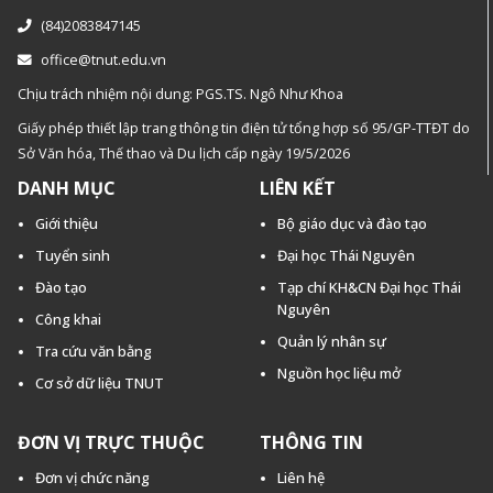
(84)2083847145
office@tnut.edu.vn
Chịu trách nhiệm nội dung: PGS.TS. Ngô Như Khoa
Giấy phép thiết lập trang thông tin điện tử tổng hợp số 95/GP-TTĐT do
Sở Văn hóa, Thế thao và Du lịch cấp ngày 19/5/2026
DANH MỤC
LIÊN KẾT
Giới thiệu
Bộ giáo dục và đào tạo
Tuyển sinh
Đại học Thái Nguyên
Đào tạo
Tạp chí KH&CN Đại học Thái
Nguyên
Công khai
Quản lý nhân sự
Tra cứu văn bằng
Nguồn học liệu mở
Cơ sở dữ liệu TNUT
ĐƠN VỊ TRỰC THUỘC
THÔNG TIN
Đơn vị chức năng
Liên hệ