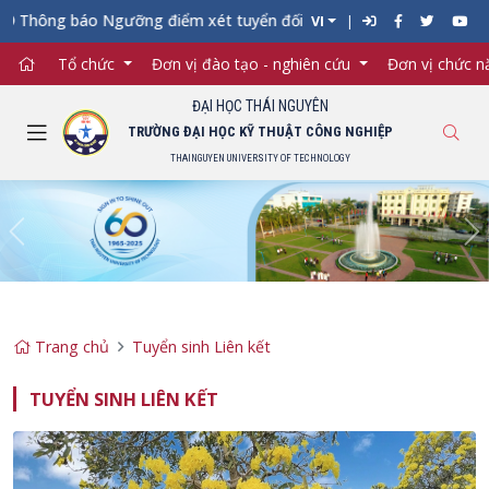
ông báo Ngưỡng điểm xét tuyển đối với từng ngành đào tạo Đại h
VI
Tổ chức
Đơn vị đào tạo - nghiên cứu
Đơn vị chức 
ĐẠI HỌC THÁI NGUYÊN
TRƯỜNG ĐẠI HỌC KỸ THUẬT CÔNG NGHIỆP
THAINGUYEN UNIVERSITY OF TECHNOLOGY
Previous
Ne
Trang chủ
Tuyển sinh Liên kết
TUYỂN SINH LIÊN KẾT