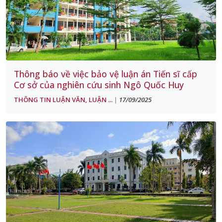
Thông báo về việc bảo vệ luận án Tiến sĩ cấp
Cơ sở của nghiên cứu sinh Ngô Quốc Huy
THÔNG TIN LUẬN VĂN, LUẬN ...
17/09/2025
|