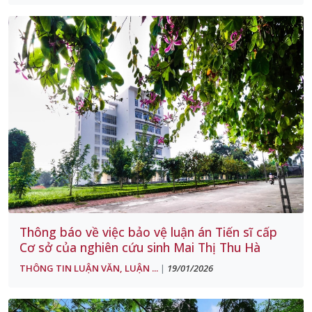
Thông báo về việc bảo vệ luận án Tiến sĩ cấp
Cơ sở của nghiên cứu sinh Mai Thị Thu Hà
THÔNG TIN LUẬN VĂN, LUẬN ...
19/01/2026
|