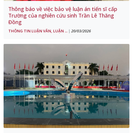
Thông báo về việc bảo vệ luận án tiến sĩ cấp
Trường của nghiên cứu sinh Trần Lê Thăng
Đồng
THÔNG TIN LUẬN VĂN, LUẬN ...
20/03/2026
|