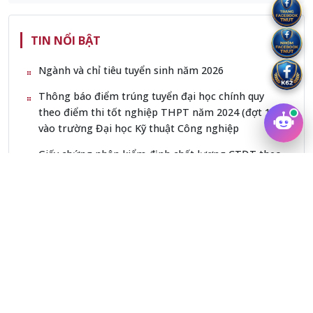
TIN NỔI BẬT
Ngành và chỉ tiêu tuyển sinh năm 2026
Thông báo điểm trúng tuyển đại học chính quy
theo điểm thi tốt nghiệp THPT năm 2024 (đợt 1)
vào trường Đại học Kỹ thuật Công nghiệp
Giấy chứng nhận kiểm định chất lượng CTĐT theo
AUN-QA ngành Kỹ thuật điều khiển và Tự động
hoá
Giấy chứng nhận kiểm định chất lượng CTĐT theo
AUN-QA ngành Kỹ thuật Cơ điện tử
Giấy chứng nhận kiểm định chất lượng cơ sở giáo
dục (QĐ số 185/QĐ-KĐCL ngày 28/02/2023)