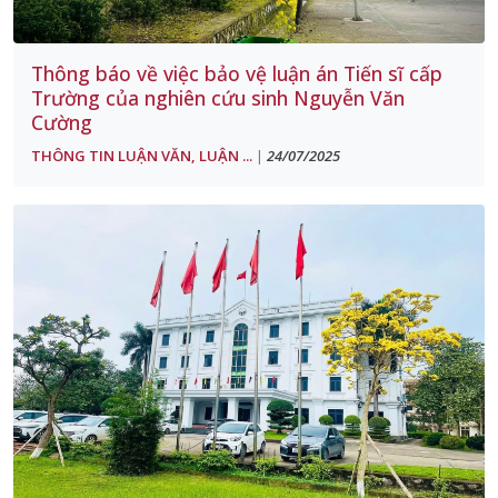
Thông báo về việc bảo vệ luận án Tiến sĩ cấp
Trường của nghiên cứu sinh Nguyễn Văn
Cường
THÔNG TIN LUẬN VĂN, LUẬN ...
24/07/2025
|