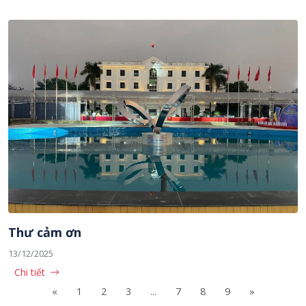
Thư cảm ơn
13/12/2025
Chi tiết
«
1
2
3
...
7
8
9
»