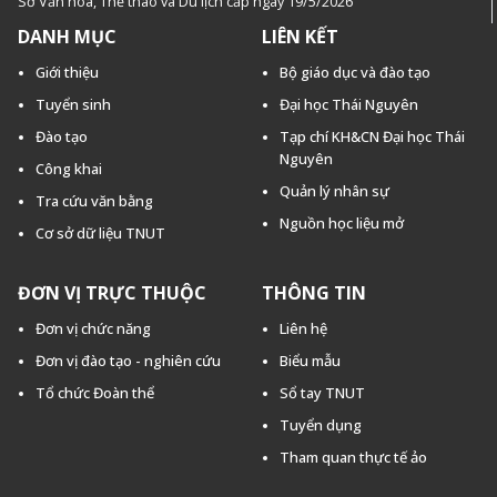
Sở Văn hóa, Thế thao và Du lịch cấp ngày 19/5/2026
DANH MỤC
LIÊN KẾT
Giới thiệu
Bộ giáo dục và đào tạo
Tuyển sinh
Đại học Thái Nguyên
Đào tạo
Tạp chí KH&CN Đại học Thái
Nguyên
Công khai
Quản lý nhân sự
Tra cứu văn bằng
Nguồn học liệu mở
Cơ sở dữ liệu TNUT
ĐƠN VỊ TRỰC THUỘC
THÔNG TIN
Đơn vị chức năng
Liên hệ
Đơn vị đào tạo - nghiên cứu
Biểu mẫu
Tổ chức Đoàn thể
Sổ tay TNUT
Tuyển dụng
Tham quan thực tế ảo