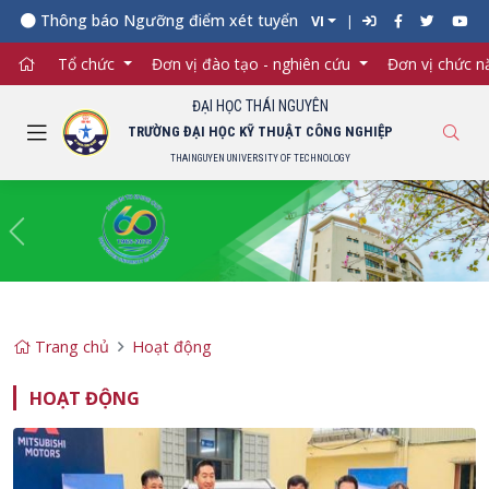
 báo Ngưỡng điểm xét tuyển đối với từng ngành đào tạo Đại học c
VI
Tổ chức
Đơn vị đào tạo - nghiên cứu
Đơn vị chức 
ĐẠI HỌC THÁI NGUYÊN
TRƯỜNG ĐẠI HỌC KỸ THUẬT CÔNG NGHIỆP
THAINGUYEN UNIVERSITY OF TECHNOLOGY
Previous
Ne
Trang chủ
Hoạt động
HOẠT ĐỘNG