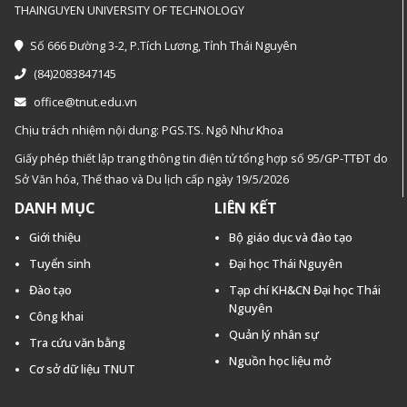
THAINGUYEN UNIVERSITY OF TECHNOLOGY
Số 666 Đường 3-2, P.Tích Lương, Tỉnh Thái Nguyên
(84)2083847145
office@tnut.edu.vn
Chịu trách nhiệm nội dung: PGS.TS. Ngô Như Khoa
Giấy phép thiết lập trang thông tin điện tử tổng hợp số 95/GP-TTĐT do
Sở Văn hóa, Thế thao và Du lịch cấp ngày 19/5/2026
DANH MỤC
LIÊN KẾT
Giới thiệu
Bộ giáo dục và đào tạo
Tuyển sinh
Đại học Thái Nguyên
Đào tạo
Tạp chí KH&CN Đại học Thái
Nguyên
Công khai
Quản lý nhân sự
Tra cứu văn bằng
Nguồn học liệu mở
Cơ sở dữ liệu TNUT