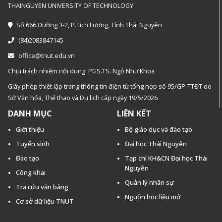
THAINGUYEN UNIVERSITY OF TECHNOLOGY
Số 666 Đường 3-2, P.Tích Lương, Tỉnh Thái Nguyên
(84)2083847145
office@tnut.edu.vn
Chịu trách nhiệm nội dung: PGS.TS. Ngô Như Khoa
Giấy phép thiết lập trang thông tin điện tử tổng hợp số 95/GP-TTĐT do
Sở Văn hóa, Thế thao và Du lịch cấp ngày 19/5/2026
DANH MỤC
LIÊN KẾT
Giới thiệu
Bộ giáo dục và đào tạo
Tuyển sinh
Đại học Thái Nguyên
Đào tạo
Tạp chí KH&CN Đại học Thái
Nguyên
Công khai
Quản lý nhân sự
Tra cứu văn bằng
Nguồn học liệu mở
Cơ sở dữ liệu TNUT