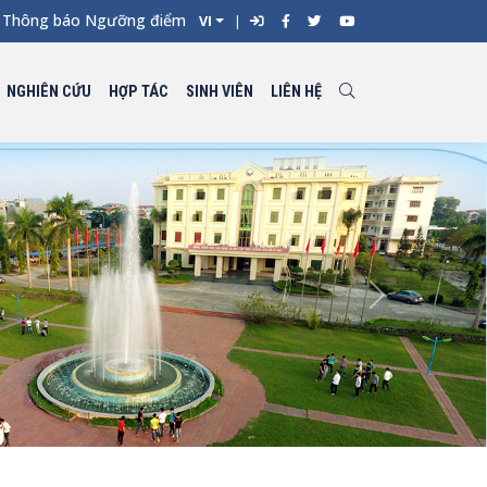
hông báo Ngưỡng điểm xét tuyển đối với từng ngành đào tạo Đại h
VI
NGHIÊN CỨU
HỢP TÁC
SINH VIÊN
LIÊN HỆ
Next