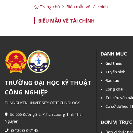
Trang chủ
Biểu mẫu về tài chính
BIỂU MẪU VỀ TÀI CHÍNH
DANH MỤC
Giới thiệu
Tuyển sinh
Đào tạo
TRƯỜNG ĐẠI HỌC KỸ THUẬT
Công khai
CÔNG NGHIỆP
Tra cứu văn b
THAINGUYEN UNIVERSITY OF TECHNOLOGY
Cơ sở dữ liệu 
Số 666 Đường 3-2, P.Tích Lương, Tỉnh Thái
Nguyên
ĐƠN VỊ TRỰ
(84)2083847145
Đơn vị chức nă