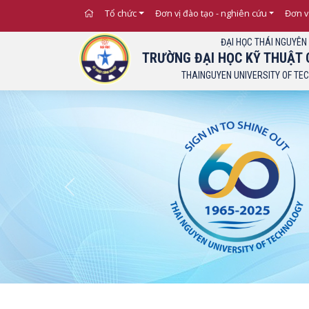
Tổ chức
Đơn vị đào tạo - nghiên cứu
Đơn v
ĐẠI HỌC THÁI NGUYÊN
TRƯỜNG ĐẠI HỌC KỸ THUẬT 
THAINGUYEN UNIVERSITY OF TE
Previous