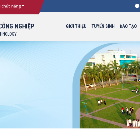
T
ị chức năng
CÔNG NGHIỆP
GIỚI THIỆU
TUYỂN SINH
ĐÀO TẠO
CHNOLOGY