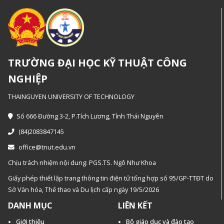
TRƯỜNG ĐẠI HỌC KỸ THUẬT CÔNG
NGHIỆP
THAINGUYEN UNIVERSITY OF TECHNOLOGY
Số 666 Đường 3-2, P.Tích Lương, Tỉnh Thái Nguyên
(84)2083847145
office@tnut.edu.vn
Chịu trách nhiệm nội dung: PGS.TS. Ngô Như Khoa
Giấy phép thiết lập trang thông tin điện tử tổng hợp số 95/GP-TTĐT do
Sở Văn hóa, Thế thao và Du lịch cấp ngày 19/5/2026
DANH MỤC
LIÊN KẾT
Giới thiệu
Bộ giáo dục và đào tạo