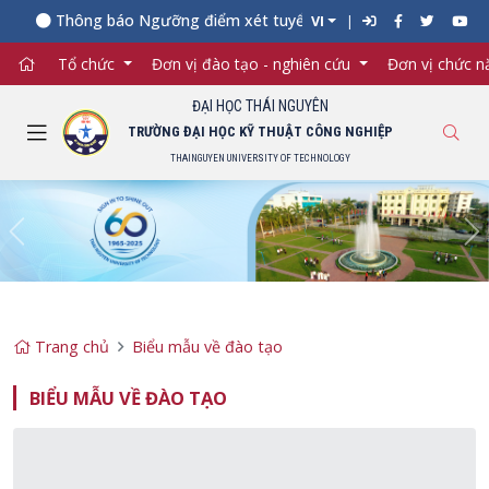
Thông báo Ngưỡng điểm xét tuyển đối với từng ngành đào tạ
VI
Tổ chức
Đơn vị đào tạo - nghiên cứu
Đơn vị chức 
ĐẠI HỌC THÁI NGUYÊN
TRƯỜNG ĐẠI HỌC KỸ THUẬT CÔNG NGHIỆP
THAINGUYEN UNIVERSITY OF TECHNOLOGY
Previous
Ne
Trang chủ
Biểu mẫu về đào tạo
BIỂU MẪU VỀ ĐÀO TẠO