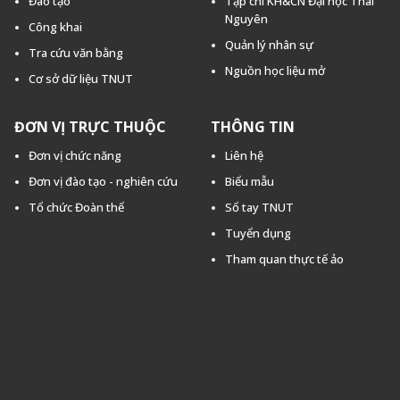
Đào tạo
Tạp chí KH&CN Đại học Thái
Nguyên
Công khai
Quản lý nhân sự
Tra cứu văn bằng
Nguồn học liệu mở
Cơ sở dữ liệu TNUT
ĐƠN VỊ TRỰC THUỘC
THÔNG TIN
Đơn vị chức năng
Liên hệ
Đơn vị đào tạo - nghiên cứu
Biểu mẫu
Tổ chức Đoàn thể
Sổ tay TNUT
Tuyển dụng
Tham quan thực tế ảo