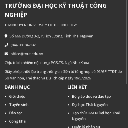
TRƯỜNG ĐẠI HỌC KỸ THUẬT CÔNG
NGHIỆP
THAINGUYEN UNIVERSITY OF TECHNOLOGY
Số 666 Đường 3-2, P.Tích Lương, Tỉnh Thái Nguyên
(84)2083847145
office@tnut.edu.vn
Chịu trách nhiệm nội dung: PGS.TS. Ngô Như Khoa
Giấy phép thiết lập trang thông tin điện tử tổng hợp số 95/GP-TTĐT do
Sở Văn hóa, Thế thao và Du lịch cấp ngày 19/5/2026
DANH MỤC
LIÊN KẾT
Giới thiệu
Bộ giáo dục và đào tạo
Tuyển sinh
Đại học Thái Nguyên
Đào tạo
Tạp chí KH&CN Đại học Thái
Nguyên
Công khai
Quản lý nhân sự