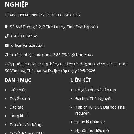
NGHIỆP
THAINGUYEN UNIVERSITY OF TECHNOLOGY
Số 666 Đường 3-2, P.Tích Lương, Tỉnh Thái Nguyên
(84)2083847145
office@tnut.edu.vn
Chịu trách nhiệm nội dung: PGS.TS. Ngô Như Khoa
Giấy phép thiết lập trang thông tin điện tử tổng hợp số 95/GP-TTĐT do
Sở Văn hóa, Thế thao và Du lịch cấp ngày 19/5/2026
DANH MỤC
LIÊN KẾT
Giới thiệu
Bộ giáo dục và đào tạo
Tuyển sinh
Đại học Thái Nguyên
Đào tạo
Tạp chí KH&CN Đại học Thái
Nguyên
Công khai
Quản lý nhân sự
Tra cứu văn bằng
Nguồn học liệu mở
Cơ sở dữ liệu TNUT