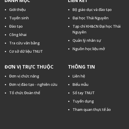
DANH MỤC
LIÊN KẾT
Giới thiệu
Bộ giáo dục và đào tạo
Tuyển sinh
Đại học Thái Nguyên
Đào tạo
Tạp chí KH&CN Đại học Thái
Nguyên
Công khai
Quản lý nhân sự
Tra cứu văn bằng
Nguồn học liệu mở
Cơ sở dữ liệu TNUT
ĐƠN VỊ TRỰC THUỘC
THÔNG TIN
Đơn vị chức năng
Liên hệ
Đơn vị đào tạo - nghiên cứu
Biểu mẫu
Tổ chức Đoàn thể
Sổ tay TNUT
Tuyển dụng
Tham quan thực tế ảo