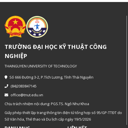
TRƯỜNG ĐẠI HỌC KỸ THUẬT CÔNG
NGHIỆP
THAINGUYEN UNIVERSITY OF TECHNOLOGY
Số 666 Đường 3-2, P.Tích Lương, Tỉnh Thái Nguyên
(84)2083847145
office@tnut.edu.vn
Chịu trách nhiệm nội dung: PGS.TS. Ngô Như Khoa
Giấy phép thiết lập trang thông tin điện tử tổng hợp số 95/GP-TTĐT do
Sở Văn hóa, Thế thao và Du lịch cấp ngày 19/5/2026