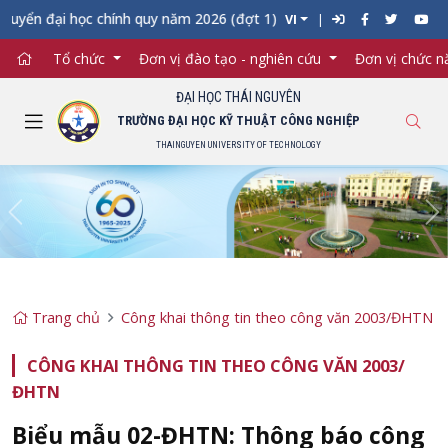
uyển đại học chính quy năm 2026 (đợt 1) vào Trường Đại học Kỹ t
VI
Tổ chức
Đơn vị đào tạo - nghiên cứu
Đơn vị chức 
ĐẠI HỌC THÁI NGUYÊN
TRƯỜNG ĐẠI HỌC KỸ THUẬT CÔNG NGHIỆP
THAINGUYEN UNIVERSITY OF TECHNOLOGY
Previous
Ne
Trang chủ
Công khai thông tin theo công văn 2003/ĐHTN
CÔNG KHAI THÔNG TIN THEO CÔNG VĂN 2003/
ĐHTN
Biểu mẫu 02-ĐHTN: Thông báo công