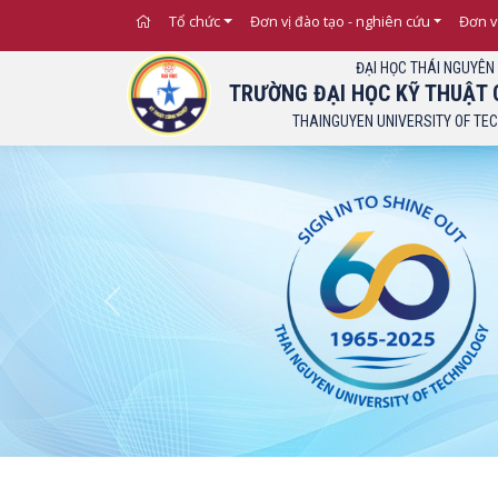
Tổ chức
Đơn vị đào tạo - nghiên cứu
Đơn v
ĐẠI HỌC THÁI NGUYÊN
TRƯỜNG ĐẠI HỌC KỸ THUẬT 
THAINGUYEN UNIVERSITY OF TE
Previous