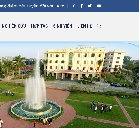
ét tuyển đối với từng ngành đào tạo Đại học chính quy vào Trườ
VI
NGHIÊN CỨU
HỢP TÁC
SINH VIÊN
LIÊN HỆ
Next