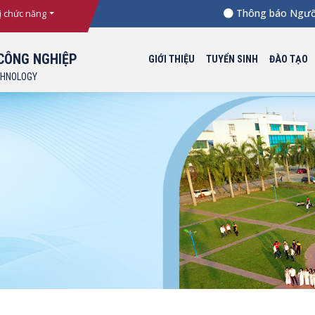
Thông báo Ngưỡng điểm x
ị chức năng
CÔNG NGHIỆP
GIỚI THIỆU
TUYỂN SINH
ĐÀO TẠO
CHNOLOGY