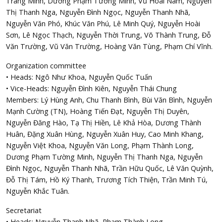
Trang Minh, Dương Phạm Tường Minh, Vũ Hoài Nam, Nguyễn
Thị Thanh Nga, Nguyễn Đình Ngọc, Nguyễn Thanh Nhã,
Nguyễn Văn Phó, Khúc Văn Phú, Lê Minh Quý, Nguyễn Hoài
Sơn, Lê Ngọc Thạch, Nguyễn Thời Trung, Võ Thành Trung, Đỗ
Văn Trường, Vũ Văn Trường, Hoàng Văn Tùng, Phạm Chí Vĩnh.
Organization committee
• Heads: Ngô Như Khoa, Nguyễn Quốc Tuấn
• Vice-Heads: Nguyễn Đình Kiên, Nguyễn Thái Chung
Members: Lý Hùng Anh, Chu Thanh Bình, Bùi Văn Bình, Nguyễn
Mạnh Cường (TN), Hoàng Tiến Đạt, Nguyễn Thị Duyên,
Nguyễn Đăng Hào, Tạ Thị Hiền, Lê Khả Hòa, Dương Thành
Huân, Đặng Xuân Hùng, Nguyễn Xuân Huy, Cao Minh Khang,
Nguyễn Việt Khoa, Nguyễn Văn Long, Phạm Thành Long,
Dương Phạm Tường Minh, Nguyễn Thị Thanh Nga, Nguyễn
Đình Ngọc, Nguyễn Thanh Nhã, Trần Hữu Quốc, Lê Văn Quỳnh,
Đỗ Thị Tám, Hồ Ký Thanh, Trương Tích Thiện, Trần Minh Tú,
Nguyễn Khắc Tuân.
Secretariat
• Heads: Nguyễn Thanh Nhã, Phạm Thành Long