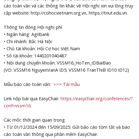
cáo toàn văn và các thông tin khác về Hội nghị xin vui lòng truy
cập website: http://cohocvietnam.org.vn, https://tnut.edu.vn.
Thông tin đóng Hội nghị phí
• Ngân hàng: Agribank
• Chi nhánh: Bắc Hà Nội
• Chủ tài khoản: Hội Cơ học Việt Nam
• Số tài khoản: 1440201040487
• Nội dung chuyển khoản: VSSM16_HoTen_IDBaiBao
(VD: VSSM16 NguyenVanA ID5; VSSM16 TranThiB ID10 ID12)
Mẫu báo cáo toàn văn:
>>> Tải mẫu
Link nộp bài qua EasyChair:
https://easychair.org/conferences/?
conf=vssm16
Các mốc thời gian quan trọng
• Từ 01/12/2024 đến 15/09/2025: Gửi báo cáo tóm tắt và báo
cáo toàn văn thông qua phần mềm EasyChair.