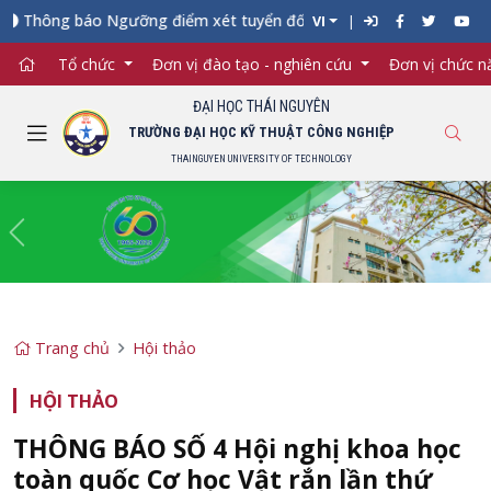
hông báo Ngưỡng điểm xét tuyển đối với từng ngành đào tạo Đại 
VI
Tổ chức
Đơn vị đào tạo - nghiên cứu
Đơn vị chức 
ĐẠI HỌC THÁI NGUYÊN
TRƯỜNG ĐẠI HỌC KỸ THUẬT CÔNG NGHIỆP
THAINGUYEN UNIVERSITY OF TECHNOLOGY
Previous
Ne
Trang chủ
Hội thảo
HỘI THẢO
THÔNG BÁO SỐ 4 Hội nghị khoa học
toàn quốc Cơ học Vật rắn lần thứ