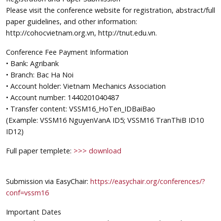
Please visit the conference website for registration, abstract/full
paper guidelines, and other information:
http://cohocvietnam.org.vn, http://tnut.edu.vn.
Conference Fee Payment Information
• Bank: Agribank
• Branch: Bac Ha Noi
• Account holder: Vietnam Mechanics Association
• Account number: 1440201040487
• Transfer content: VSSM16_HoTen_IDBaiBao
(Example: VSSM16 NguyenVanA ID5; VSSM16 TranThiB ID10
ID12)
Full paper templete:
>>> download
Submission via EasyChair:
https://easychair.org/conferences/?
conf=vssm16
Important Dates