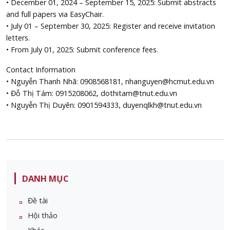
• December 01, 2024 – September 15, 2025: Submit abstracts
and full papers via EasyChair.
• July 01 – September 30, 2025: Register and receive invitation
letters.
• From July 01, 2025: Submit conference fees.
Contact Information
• Nguyễn Thanh Nhã: 0908568181, nhanguyen@hcmut.edu.vn
• Đỗ Thị Tám: 0915208062, dothitam@tnut.edu.vn
• Nguyễn Thị Duyên: 0901594333, duyenqlkh@tnut.edu.vn
DANH MỤC
Đề tài
Hội thảo