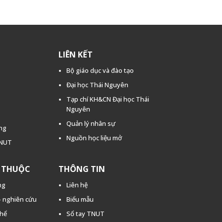
LIÊN KẾT
Bộ giáo dục và đào tạo
Đại học Thái Nguyên
Tạp chí KH&CN Đại học Thái
Nguyên
Quản lý nhân sự
ằng
Nguồn học liệu mở
TNUT
C THUỘC
THÔNG TIN
ng
Liên hệ
 - nghiên cứu
Biểu mẫu
thể
Sổ tay TNUT