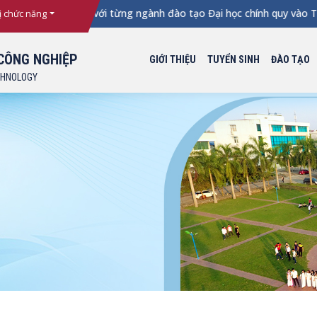
xét tuyển đối với từng ngành đào tạo Đại học chính quy vào Trư
ị chức năng
CÔNG NGHIỆP
GIỚI THIỆU
TUYỂN SINH
ĐÀO TẠO
CHNOLOGY