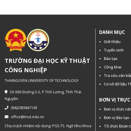
DANH MỤC
Giới thiệu
Tuyển sinh
Đào tạo
TRƯỜNG ĐẠI HỌC KỸ THUẬT
Công khai
CÔNG NGHIỆP
Tra cứu văn b
THAINGUYEN UNIVERSITY OF TECHNOLOGY
Cơ sở dữ liệu 
Số 666 Đường 3-2, P.Tích Lương, Tỉnh Thái
Nguyên
ĐƠN VỊ TRỰ
(84)2083847145
Đơn vị chức nă
office@tnut.edu.vn
Đơn vị đào tạo
Chịu trách nhiệm nội dung: PGS.TS. Ngô Như Khoa
Tổ chức Đoàn 