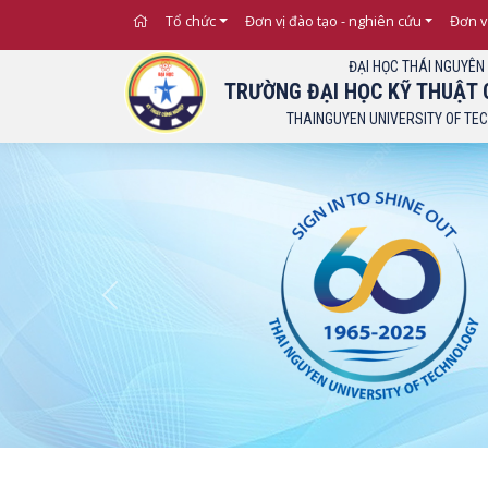
Thông báo Ngưỡng điểm 
Tổ chức
Đơn vị đào tạo - nghiên cứu
Đơn v
ĐẠI HỌC THÁI NGUYÊN
TRƯỜNG ĐẠI HỌC KỸ THUẬT 
THAINGUYEN UNIVERSITY OF TE
Previous