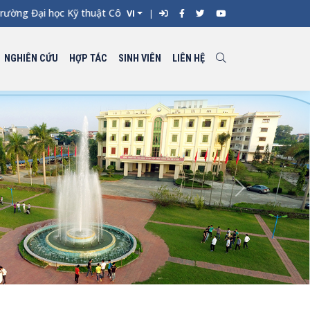
ờng Đại học Kỹ thuật Công nghiệp đợt 1 năm 2026 -
VI
NGHIÊN CỨU
HỢP TÁC
SINH VIÊN
LIÊN HỆ
Next