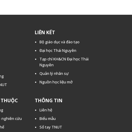
LIÊN KẾT
Bộ giáo dục và đào tạo
Đại học Thái Nguyên
Tạp chí KH&CN Đại học Thái
Nguyên
Quản lý nhân sự
ằng
Nguồn học liệu mở
TNUT
C THUỘC
THÔNG TIN
ng
Liên hệ
 - nghiên cứu
Biểu mẫu
thể
Sổ tay TNUT