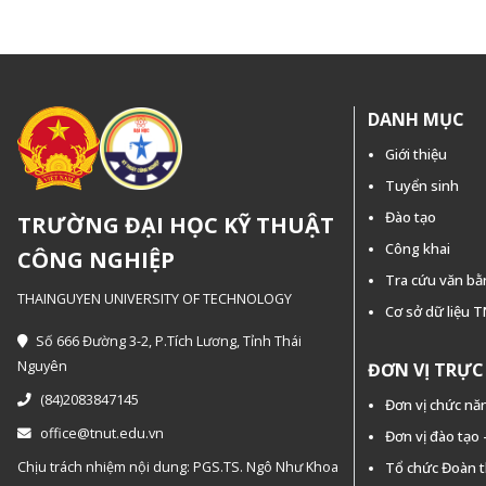
DANH MỤC
Giới thiệu
Tuyển sinh
Đào tạo
TRƯỜNG ĐẠI HỌC KỸ THUẬT
Công khai
CÔNG NGHIỆP
Tra cứu văn b
THAINGUYEN UNIVERSITY OF TECHNOLOGY
Cơ sở dữ liệu 
Số 666 Đường 3-2, P.Tích Lương, Tỉnh Thái
Nguyên
ĐƠN VỊ TRỰ
(84)2083847145
Đơn vị chức nă
office@tnut.edu.vn
Đơn vị đào tạo
Chịu trách nhiệm nội dung: PGS.TS. Ngô Như Khoa
Tổ chức Đoàn 