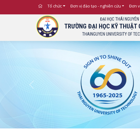
Thông 
Tổ chức
Đơn vị đào tạo - nghiên cứu
Đơn v
ĐẠI HỌC THÁI NGUYÊN
TRƯỜNG ĐẠI HỌC KỸ THUẬT 
THAINGUYEN UNIVERSITY OF TE
Previous