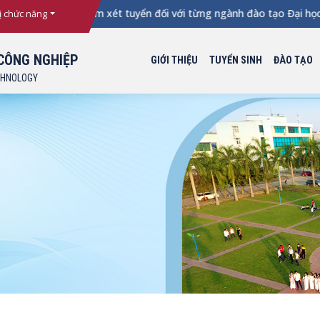
báo Ngưỡng điểm xét tuyển đối với từng ngành đào tạo Đại học c
ị chức năng
CÔNG NGHIỆP
GIỚI THIỆU
TUYỂN SINH
ĐÀO TẠO
CHNOLOGY