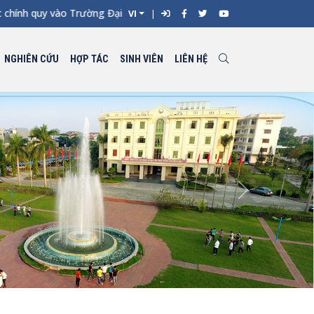
hính quy vào Trường Đại học Kỹ thuật Công nghiệp đợt 1 năm 2026
VI
NGHIÊN CỨU
HỢP TÁC
SINH VIÊN
LIÊN HỆ
Next