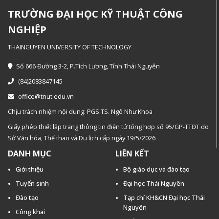
TRƯỜNG ĐẠI HỌC KỸ THUẬT CÔNG
NGHIỆP
THAINGUYEN UNIVERSITY OF TECHNOLOGY
Số 666 Đường 3-2, P.Tích Lương, Tỉnh Thái Nguyên
(84)2083847145
office@tnut.edu.vn
Chịu trách nhiệm nội dung: PGS.TS. Ngô Như Khoa
Giấy phép thiết lập trang thông tin điện tử tổng hợp số 95/GP-TTĐT do
Sở Văn hóa, Thế thao và Du lịch cấp ngày 19/5/2026
DANH MỤC
LIÊN KẾT
Giới thiệu
Bộ giáo dục và đào tạo
Tuyển sinh
Đại học Thái Nguyên
Đào tạo
Tạp chí KH&CN Đại học Thái
Nguyên
Công khai