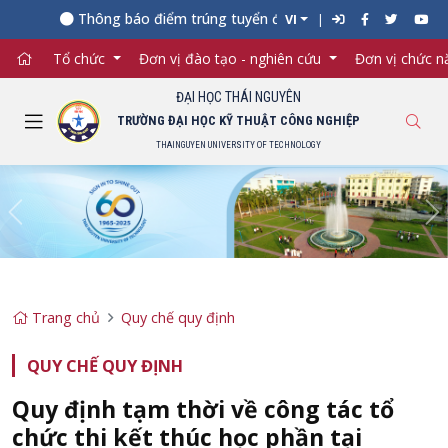
Thông báo điểm trúng tuyển đại học chính quy năm 2026 
VI
Tổ chức
Đơn vị đào tạo - nghiên cứu
Đơn vị chức 
ĐẠI HỌC THÁI NGUYÊN
TRƯỜNG ĐẠI HỌC KỸ THUẬT CÔNG NGHIỆP
THAINGUYEN UNIVERSITY OF TECHNOLOGY
Previous
Ne
Trang chủ
Quy chế quy định
QUY CHẾ QUY ĐỊNH
Quy định tạm thời về công tác tổ
chức thi kết thúc học phần tại