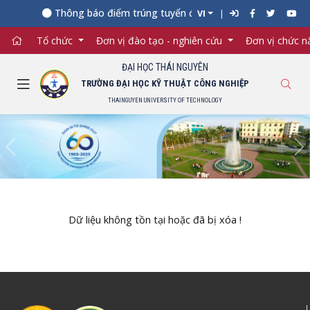
Thông báo điểm trúng tuyển đại học chính quy năm 202
VI
Tổ chức
Đơn vị đào tạo - nghiên cứu
Đơn vị chức 
ĐẠI HỌC THÁI NGUYÊN
TRƯỜNG ĐẠI HỌC KỸ THUẬT CÔNG NGHIỆP
THAINGUYEN UNIVERSITY OF TECHNOLOGY
Previous
Ne
Dữ liệu không tồn tại hoặc đã bị xóa !