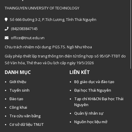
THAINGUYEN UNIVERSITY OF TECHNOLOGY
Số 666 Đường 3-2, P.Tích Lương, Tỉnh Thái Nguyên
(84)2083847145
office@tnut.edu.vn
Chịu trách nhiệm nội dung: PGS.TS. Ngô Như Khoa
Giấy phép thiết lập trang thông tin điện tử tổng hợp số 95/GP-TTĐT do
Sở Văn hóa, Thế thao và Du lịch cấp ngày 19/5/2026
DANH MỤC
LIÊN KẾT
Giới thiệu
Bộ giáo dục và đào tạo
Tuyển sinh
Đại học Thái Nguyên
Đào tạo
Tạp chí KH&CN Đại học Thái
Nguyên
Công khai
Quản lý nhân sự
Tra cứu văn bằng
Nguồn học liệu mở
Cơ sở dữ liệu TNUT