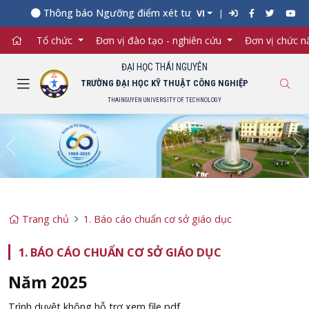
Thông báo Ngưỡng điểm xét tuyển đối với từng ngành đào 
VI
Tổ chức
Đơn vị đào tạo - nghiên cứu
Đơn vị chức 
ĐẠI HỌC THÁI NGUYÊN
TRƯỜNG ĐẠI HỌC KỸ THUẬT CÔNG NGHIỆP
THAINGUYEN UNIVERSITY OF TECHNOLOGY
Previous
Ne
Trang chủ
1. Báo cáo chuẩn cơ sở giáo dục
1. BÁO CÁO CHUẨN CƠ SỞ GIÁO DỤC
Năm 2025
Trình duyệt không hỗ trợ xem file pdf.