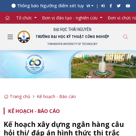
Thông báo Ngưỡng điểm xét tuyển đối với từng ngành đào t
VI
Tổ chức
Đơn vị đào tạo - nghiên cứu
Đơn vị chức 
ĐẠI HỌC THÁI NGUYÊN
TRƯỜNG ĐẠI HỌC KỸ THUẬT CÔNG NGHIỆP
THAINGUYEN UNIVERSITY OF TECHNOLOGY
Previous
Ne
Trang chủ
Kế hoạch - Báo cáo
KẾ HOẠCH - BÁO CÁO
Kế hoạch xây dựng ngân hàng câu
hỏi thi/ đáp án hình thức thi trắc