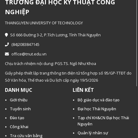
TRƯỜNG ĐẠI HỌC KỸ THUẬT CÔNG
NGHIỆP
THAINGUYEN UNIVERSITY OF TECHNOLOGY
Số 666 Đường 3-2, P.Tích Lương, Tỉnh Thái Nguyên
(84)2083847145
office@tnut.edu.vn
Chịu trách nhiệm nội dung: PGS.TS. Ngô Như Khoa
Giấy phép thiết lập trang thông tin điện tử tổng hợp số 95/GP-TTĐT do
Sở Văn hóa, Thế thao và Du lịch cấp ngày 19/5/2026
DANH MỤC
LIÊN KẾT
Giới thiệu
Bộ giáo dục và đào tạo
Tuyển sinh
Đại học Thái Nguyên
Đào tạo
Tạp chí KH&CN Đại học Thái
Nguyên
Công khai
Quản lý nhân sự
Tra cứu văn bằng