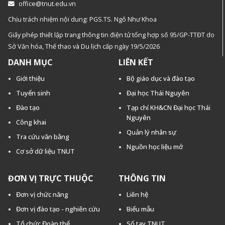
office@tnut.edu.vn
Chịu trách nhiệm nội dung: PGS.TS. Ngô Như Khoa
Giấy phép thiết lập trang thông tin điện tử tổng hợp số 95/GP-TTĐT do
Sở Văn hóa, Thế thao và Du lịch cấp ngày 19/5/2026
DANH MỤC
LIÊN KẾT
Giới thiệu
Bộ giáo dục và đào tạo
Tuyển sinh
Đại học Thái Nguyên
Đào tạo
Tạp chí KH&CN Đại học Thái
Nguyên
Công khai
Quản lý nhân sự
Tra cứu văn bằng
Nguồn học liệu mở
Cơ sở dữ liệu TNUT
ĐƠN VỊ TRỰC THUỘC
THÔNG TIN
Đơn vị chức năng
Liên hệ
Đơn vị đào tạo - nghiên cứu
Biểu mẫu
Tổ chức Đoàn thể
Sổ tay TNUT