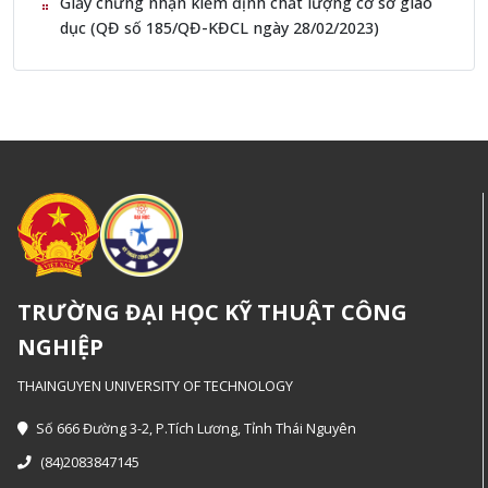
Giấy chứng nhận kiểm định chất lượng cơ sở giáo
dục (QĐ số 185/QĐ-KĐCL ngày 28/02/2023)
TRƯỜNG ĐẠI HỌC KỸ THUẬT CÔNG
NGHIỆP
THAINGUYEN UNIVERSITY OF TECHNOLOGY
Số 666 Đường 3-2, P.Tích Lương, Tỉnh Thái Nguyên
(84)2083847145