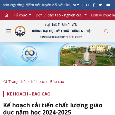
áo Ngưỡng điểm xét tuyển đối với từng ngành đào tạo Đại học ch
VI
Tổ chức
Đơn vị đào tạo - nghiên cứu
Đơn vị chức 
ĐẠI HỌC THÁI NGUYÊN
TRƯỜNG ĐẠI HỌC KỸ THUẬT CÔNG NGHIỆP
THAINGUYEN UNIVERSITY OF TECHNOLOGY
Previous
Ne
Trang chủ
Kế hoạch - Báo cáo
KẾ HOẠCH - BÁO CÁO
Kế hoạch cải tiến chất lượng giáo
dục năm học 2024-2025