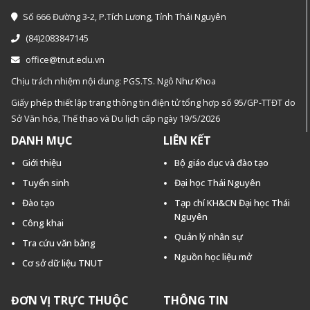
Số 666 Đường 3-2, P.Tích Lương, Tỉnh Thái Nguyên
(84)2083847145
office@tnut.edu.vn
Chịu trách nhiệm nội dung: PGS.TS. Ngô Như Khoa
Giấy phép thiết lập trang thông tin điện tử tổng hợp số 95/GP-TTĐT do
Sở Văn hóa, Thế thao và Du lịch cấp ngày 19/5/2026
DANH MỤC
LIÊN KẾT
Giới thiệu
Bộ giáo dục và đào tạo
Tuyển sinh
Đại học Thái Nguyên
Đào tạo
Tạp chí KH&CN Đại học Thái
Nguyên
Công khai
Quản lý nhân sự
Tra cứu văn bằng
Nguồn học liệu mở
Cơ sở dữ liệu TNUT
ĐƠN VỊ TRỰC THUỘC
THÔNG TIN