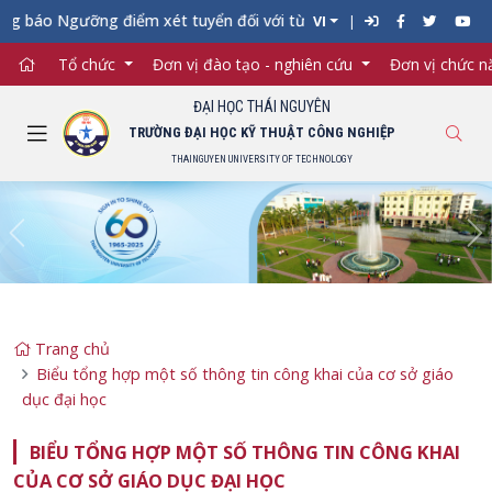
 báo Ngưỡng điểm xét tuyển đối với từng ngành đào tạo Đại học 
VI
Tổ chức
Đơn vị đào tạo - nghiên cứu
Đơn vị chức 
ĐẠI HỌC THÁI NGUYÊN
TRƯỜNG ĐẠI HỌC KỸ THUẬT CÔNG NGHIỆP
THAINGUYEN UNIVERSITY OF TECHNOLOGY
Previous
Ne
Trang chủ
Biểu tổng hợp một số thông tin công khai của cơ sở giáo
dục đại học
BIỂU TỔNG HỢP MỘT SỐ THÔNG TIN CÔNG KHAI
CỦA CƠ SỞ GIÁO DỤC ĐẠI HỌC