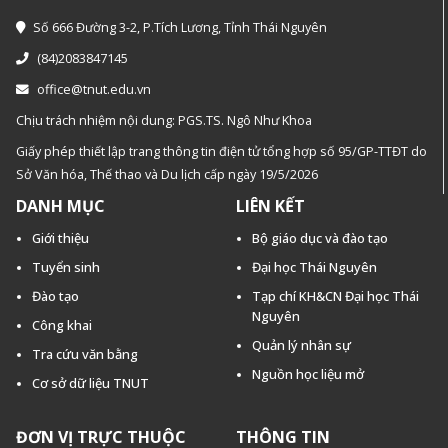
Số 666 Đường 3-2, P.Tích Lương, Tỉnh Thái Nguyên
(84)2083847145
office@tnut.edu.vn
Chịu trách nhiệm nội dung: PGS.TS. Ngô Như Khoa
Giấy phép thiết lập trang thông tin điện tử tổng hợp số 95/GP-TTĐT do
Sở Văn hóa, Thế thao và Du lịch cấp ngày 19/5/2026
DANH MỤC
LIÊN KẾT
Giới thiệu
Bộ giáo dục và đào tạo
Tuyển sinh
Đại học Thái Nguyên
Đào tạo
Tạp chí KH&CN Đại học Thái
Nguyên
Công khai
Quản lý nhân sự
Tra cứu văn bằng
Nguồn học liệu mở
Cơ sở dữ liệu TNUT
ĐƠN VỊ TRỰC THUỘC
THÔNG TIN