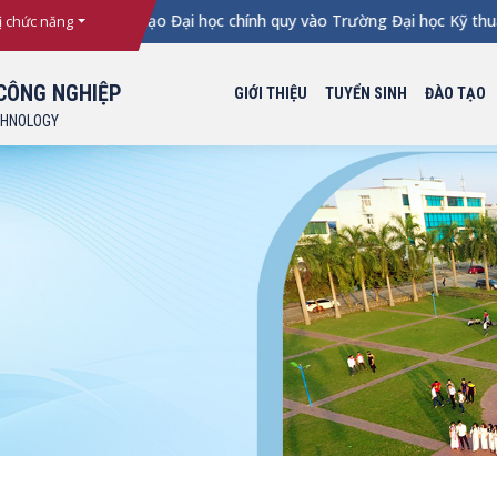
ng ngành đào tạo Đại học chính quy vào Trường Đại học Kỹ thuật
ị chức năng
CÔNG NGHIỆP
GIỚI THIỆU
TUYỂN SINH
ĐÀO TẠO
CHNOLOGY