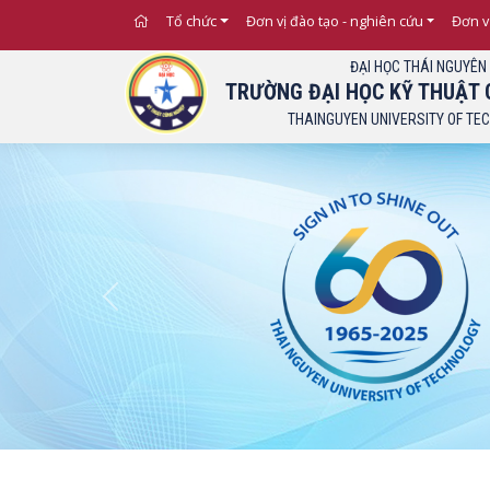
Thông báo Ngưỡng điểm xét tuyển đối với từ
Tổ chức
Đơn vị đào tạo - nghiên cứu
Đơn v
ĐẠI HỌC THÁI NGUYÊN
TRƯỜNG ĐẠI HỌC KỸ THUẬT 
THAINGUYEN UNIVERSITY OF TE
Previous