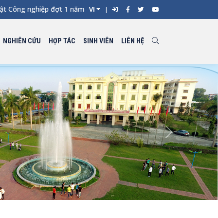
 Công nghiệp đợt 1 năm 2026 -
VI
NGHIÊN CỨU
HỢP TÁC
SINH VIÊN
LIÊN HỆ
Next