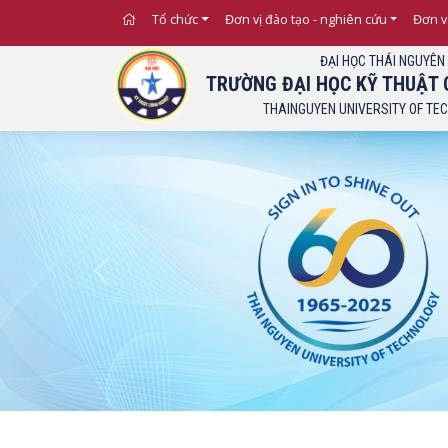
Thông báo Ngưỡng đ
Tổ chức
Đơn vị đào tạo - nghiên cứu
Đơn v
ĐẠI HỌC THÁI NGUYÊN
TRƯỜNG ĐẠI HỌC KỸ THUẬT 
THAINGUYEN UNIVERSITY OF TE
Previous