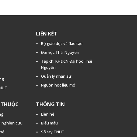
LIÊN KẾT
Bộ giáo dục và đào tạo
Đại học Thái Nguyên
Tạp chí KH&CN Đại học Thái
Nguyên
Quản lý nhân sự
ằng
Nguồn học liệu mở
TNUT
C THUỘC
THÔNG TIN
ng
Liên hệ
 - nghiên cứu
Biểu mẫu
thể
Sổ tay TNUT