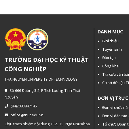
DANH MỤC
Giới thiệu
Tuyển sinh
Đào tạo
TRƯỜNG ĐẠI HỌC KỸ THUẬT
Công khai
CÔNG NGHIỆP
Tra cứu văn b
THAINGUYEN UNIVERSITY OF TECHNOLOGY
Cơ sở dữ liệu 
Số 666 Đường 3-2, P.Tích Lương, Tỉnh Thái
Nguyên
ĐƠN VỊ TRỰ
(84)2083847145
Đơn vị chức nă
office@tnut.edu.vn
Đơn vị đào tạo
Chịu trách nhiệm nội dung: PGS.TS. Ngô Như Khoa
Tổ chức Đoàn 