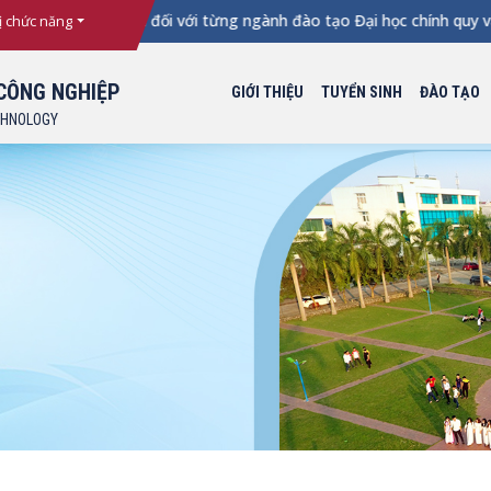
iểm xét tuyển đối với từng ngành đào tạo Đại học chính quy vào
ị chức năng
CÔNG NGHIỆP
GIỚI THIỆU
TUYỂN SINH
ĐÀO TẠO
CHNOLOGY