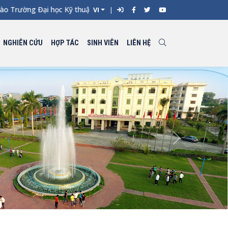
 Trường Đại học Kỹ thuật Công nghiệp đợt 1 năm 2026 -
VI
NGHIÊN CỨU
HỢP TÁC
SINH VIÊN
LIÊN HỆ
Next