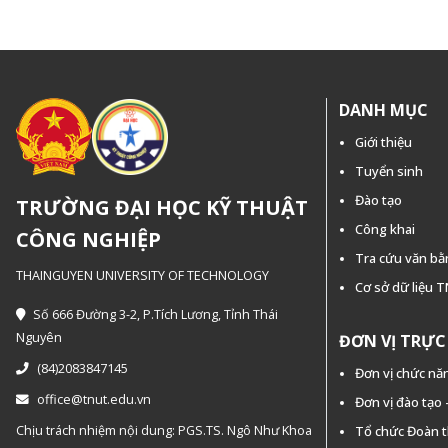
DANH MỤC
Giới thiệu
Tuyển sinh
Đào tạo
TRƯỜNG ĐẠI HỌC KỸ THUẬT
Công khai
CÔNG NGHIỆP
Tra cứu văn b
THAINGUYEN UNIVERSITY OF TECHNOLOGY
Cơ sở dữ liệu 
Số 666 Đường 3-2, P.Tích Lương, Tỉnh Thái
Nguyên
ĐƠN VỊ TRỰ
(84)2083847145
Đơn vị chức nă
office@tnut.edu.vn
Đơn vị đào tạo
Chịu trách nhiệm nội dung: PGS.TS. Ngô Như Khoa
Tổ chức Đoàn 