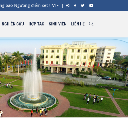
o Ngưỡng điểm xét tuyển đối với từng ngành đào tạo Đại học chí
VI
NGHIÊN CỨU
HỢP TÁC
SINH VIÊN
LIÊN HỆ
Next