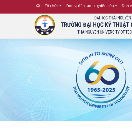
Tổ chức
Đơn vị đào tạo - nghiên cứu
Đơn v
ĐẠI HỌC THÁI NGUYÊN
TRƯỜNG ĐẠI HỌC KỸ THUẬT 
THAINGUYEN UNIVERSITY OF TE
Previous