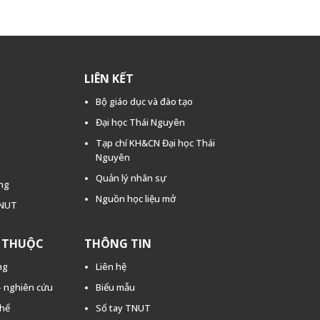
LIÊN KẾT
Bộ giáo dục và đào tạo
Đại học Thái Nguyên
Tạp chí KH&CN Đại học Thái
Nguyên
Quản lý nhân sự
ằng
Nguồn học liệu mở
TNUT
C THUỘC
THÔNG TIN
ng
Liên hệ
 - nghiên cứu
Biểu mẫu
thể
Sổ tay TNUT