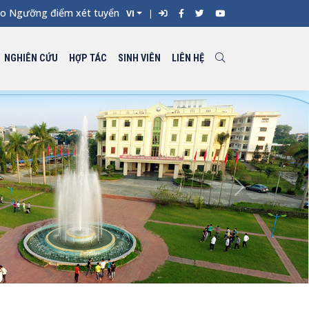
ưỡng điểm xét tuyển đối với từng ngành đào tạo Đại học chính qu
VI
NGHIÊN CỨU
HỢP TÁC
SINH VIÊN
LIÊN HỆ
Next