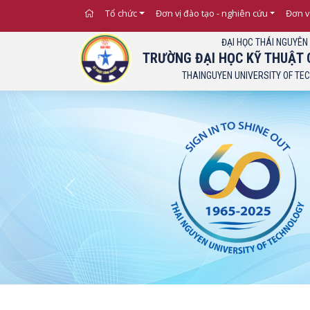
Tổ chức
Đơn vị đào tạo - nghiên cứu
Đơn v
ĐẠI HỌC THÁI NGUYÊN
TRƯỜNG ĐẠI HỌC KỸ THUẬT 
THAINGUYEN UNIVERSITY OF TE
Previous