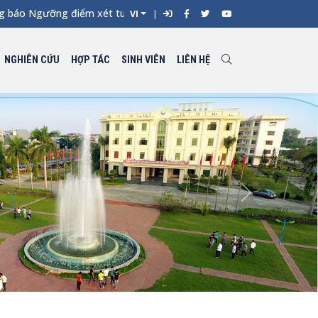
 Ngưỡng điểm xét tuyển đối với từng ngành đào tạo Đại học chín
VI
NGHIÊN CỨU
HỢP TÁC
SINH VIÊN
LIÊN HỆ
Next