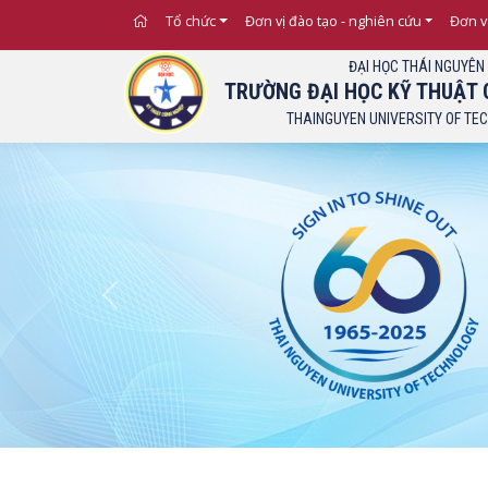
Tổ chức
Đơn vị đào tạo - nghiên cứu
Đơn v
ĐẠI HỌC THÁI NGUYÊN
TRƯỜNG ĐẠI HỌC KỸ THUẬT 
THAINGUYEN UNIVERSITY OF TE
Previous