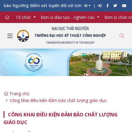
áo Ngưỡng điểm xét tuyển đối với từng ngành đào tạo Đại học ch
VI
Tổ chức
Đơn vị đào tạo - nghiên cứu
Đơn vị chức 
ĐẠI HỌC THÁI NGUYÊN
TRƯỜNG ĐẠI HỌC KỸ THUẬT CÔNG NGHIỆP
THAINGUYEN UNIVERSITY OF TECHNOLOGY
Previous
Ne
Trang chủ
Công khai điều kiện đảm bảo chất lượng giáo dục
CÔNG KHAI ĐIỀU KIỆN ĐẢM BẢO CHẤT LƯỢNG
GIÁO DỤC