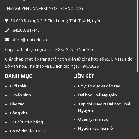
THAINGUYEN UNIVERSITY OF TECHNOLOGY
Số 666 Đường 3-2, P.Tích Lương, Tỉnh Thái Nguyên
(84)2083847145
office@tnut.edu.vn
Chịu trách nhiệm nội dung: PGS.TS. Ngô Như Khoa
Giấy phép thiết lập trang thông tin điện tử tổng hợp số 95/GP-TTĐT do
Sở Văn hóa, Thế thao và Du lịch cấp ngày 19/5/2026
DANH MỤC
LIÊN KẾT
Giới thiệu
Bộ giáo dục và đào tạo
Tuyển sinh
Đại học Thái Nguyên
Đào tạo
Tạp chí KH&CN Đại học Thái
Nguyên
Công khai
Quản lý nhân sự
Tra cứu văn bằng
Nguồn học liệu mở
Cơ sở dữ liệu TNUT