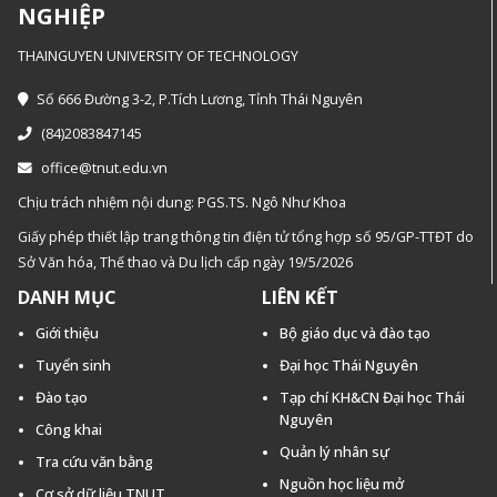
NGHIỆP
THAINGUYEN UNIVERSITY OF TECHNOLOGY
Số 666 Đường 3-2, P.Tích Lương, Tỉnh Thái Nguyên
(84)2083847145
office@tnut.edu.vn
Chịu trách nhiệm nội dung: PGS.TS. Ngô Như Khoa
Giấy phép thiết lập trang thông tin điện tử tổng hợp số 95/GP-TTĐT do
Sở Văn hóa, Thế thao và Du lịch cấp ngày 19/5/2026
DANH MỤC
LIÊN KẾT
Giới thiệu
Bộ giáo dục và đào tạo
Tuyển sinh
Đại học Thái Nguyên
Đào tạo
Tạp chí KH&CN Đại học Thái
Nguyên
Công khai
Quản lý nhân sự
Tra cứu văn bằng
Nguồn học liệu mở
Cơ sở dữ liệu TNUT