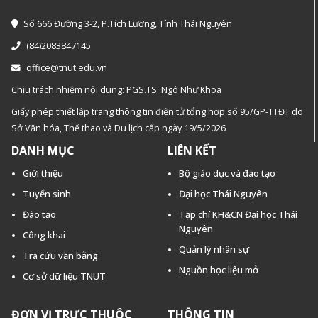
Số 666 Đường 3-2, P.Tích Lương, Tỉnh Thái Nguyên
(84)2083847145
office@tnut.edu.vn
Chịu trách nhiệm nội dung: PGS.TS. Ngô Như Khoa
Giấy phép thiết lập trang thông tin điện tử tổng hợp số 95/GP-TTĐT do
Sở Văn hóa, Thế thao và Du lịch cấp ngày 19/5/2026
DANH MỤC
LIÊN KẾT
Giới thiệu
Bộ giáo dục và đào tạo
Tuyển sinh
Đại học Thái Nguyên
Đào tạo
Tạp chí KH&CN Đại học Thái
Nguyên
Công khai
Quản lý nhân sự
Tra cứu văn bằng
Nguồn học liệu mở
Cơ sở dữ liệu TNUT
ĐƠN VỊ TRỰC THUỘC
THÔNG TIN