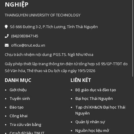
NGHIỆP
THAINGUYEN UNIVERSITY OF TECHNOLOGY
Số 666 Đường 3-2, P.Tích Lương, Tỉnh Thái Nguyên
(84)2083847145
office@tnut.edu.vn
Chịu trách nhiệm nội dung: PGS.TS. Ngô Như Khoa
Giấy phép thiết lập trang thông tin điện tử tổng hợp số 95/GP-TTĐT do
Sở Văn hóa, Thế thao và Du lịch cấp ngày 19/5/2026
DANH MỤC
LIÊN KẾT
Giới thiệu
Bộ giáo dục và đào tạo
Tuyển sinh
Đại học Thái Nguyên
Đào tạo
Tạp chí KH&CN Đại học Thái
Nguyên
Công khai
Quản lý nhân sự
Tra cứu văn bằng
Nguồn học liệu mở
Cơ sở dữ liệu TNUT