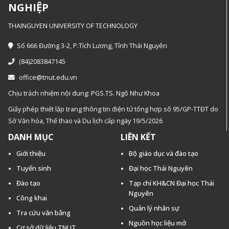
NGHIỆP
THAINGUYEN UNIVERSITY OF TECHNOLOGY
Số 666 Đường 3-2, P.Tích Lương, Tỉnh Thái Nguyên
(84)2083847145
office@tnut.edu.vn
Chịu trách nhiệm nội dung: PGS.TS. Ngô Như Khoa
Giấy phép thiết lập trang thông tin điện tử tổng hợp số 95/GP-TTĐT do
Sở Văn hóa, Thế thao và Du lịch cấp ngày 19/5/2026
DANH MỤC
LIÊN KẾT
Giới thiệu
Bộ giáo dục và đào tạo
Tuyển sinh
Đại học Thái Nguyên
Đào tạo
Tạp chí KH&CN Đại học Thái
Nguyên
Công khai
Quản lý nhân sự
Tra cứu văn bằng
Nguồn học liệu mở
Cơ sở dữ liệu TNUT