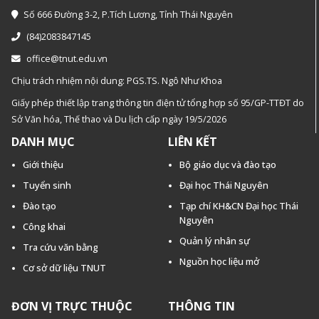
Số 666 Đường 3-2, P.Tích Lương, Tỉnh Thái Nguyên
(84)2083847145
office@tnut.edu.vn
Chịu trách nhiệm nội dung: PGS.TS. Ngô Như Khoa
Giấy phép thiết lập trang thông tin điện tử tổng hợp số 95/GP-TTĐT do
Sở Văn hóa, Thế thao và Du lịch cấp ngày 19/5/2026
DANH MỤC
LIÊN KẾT
Giới thiệu
Bộ giáo dục và đào tạo
Tuyển sinh
Đại học Thái Nguyên
Đào tạo
Tạp chí KH&CN Đại học Thái
Nguyên
Công khai
Quản lý nhân sự
Tra cứu văn bằng
Nguồn học liệu mở
Cơ sở dữ liệu TNUT
ĐƠN VỊ TRỰC THUỘC
THÔNG TIN